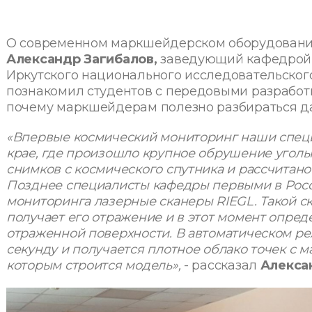
О современном маркшейдерском оборудовании
Александр Загибалов,
заведующий кафедрой 
Иркутского национального исследовательского
познакомил студентов с передовыми разработ
почему маркшейдерам полезно разбираться да
«Впервые космический мониторинг наши спец
крае, где произошло крупное обрушение угольн
снимков с космического спутника и рассчитан
Позднее специалисты кафедры первыми в Росс
мониторинга лазерные сканеры RIEGL. Такой ск
получает его отражение и в этот момент опред
отраженной поверхности. В автоматическом ре
секунду и получается плотное облако точек с 
которым строится модель»,
- рассказал
Алекса