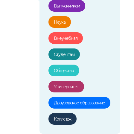
Выпускникам
Наука
Внеучебная
Студентам
Общество
Университет
Довузовское образование
Колледж