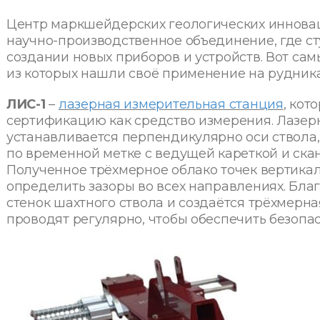
Центр маркшейдерских геологических инновац
научно-производственное объединение, где с
создании новых приборов и устройств. Вот са
из которых нашли своё применение на рудника
ЛИС-1
–
лазерная измерительная станция
, кот
сертификацию как средство измерения. Лазер
устанавливается перпендикулярно оси ствола,
по временной метке с ведущей кареткой и ска
Полученное трёхмерное облако точек вертика
определить зазоры во всех направлениях. Бла
стенок шахтного ствола и создаётся трёхмерн
проводят регулярно, чтобы обеспечить безопа