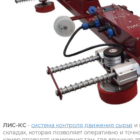
ЛИС-КС
-
система контроля движения сырья
и 
складах, которая позволяет оперативно и точн
камер проводят измерения там, где вручную э