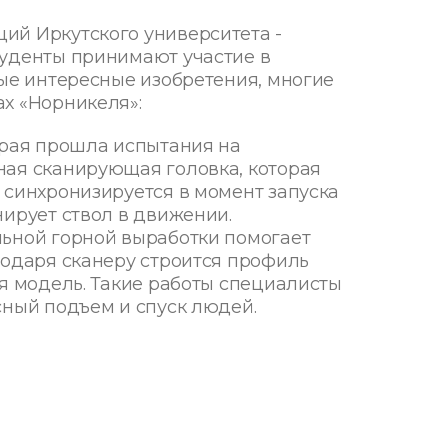
ий Иркутского университета -
туденты принимают участие в
мые интересные изобретения, многие
х «Норникеля»:
орая прошла испытания на
ная сканирующая головка, которая
 синхронизируется в момент запуска
нирует ствол в движении.
льной горной выработки помогает
годаря сканеру строится профиль
ая модель. Такие работы специалисты
сный подъем и спуск людей.