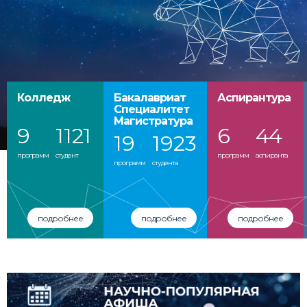
Колледж
Бакалавриат
Аспирантура
Cпециалитет
Магистратура
9
1121
6
44
19
1923
программ
студент
программ
аспиранта
программ
студента
подробнее
подробнее
подробнее