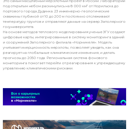
оратории
ка до
олярного
 создают
а зданий
ь
к она
ать
ждающему