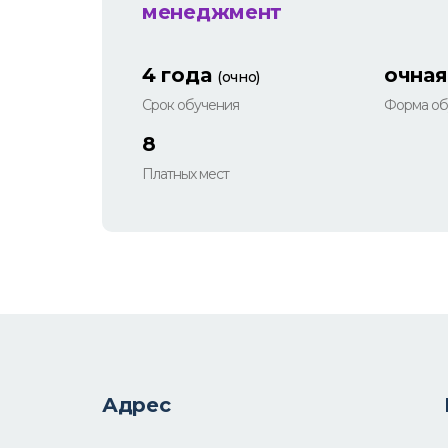
менеджмент
4 года
очная
(очно)
Срок обучения
Форма об
8
Платных мест
Адрес