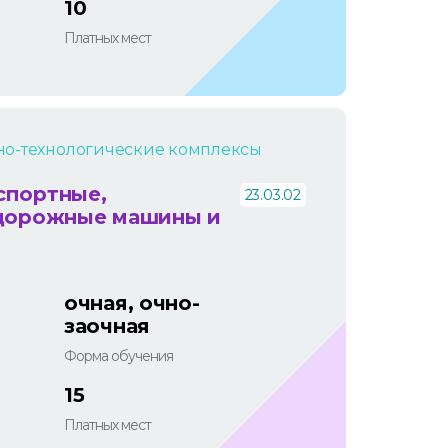
10
Платных мест
но-технологические комплексы
спортные,
23.03.02
 дорожные машины и
очная, очно-
заочная
Форма обучения
15
Платных мест