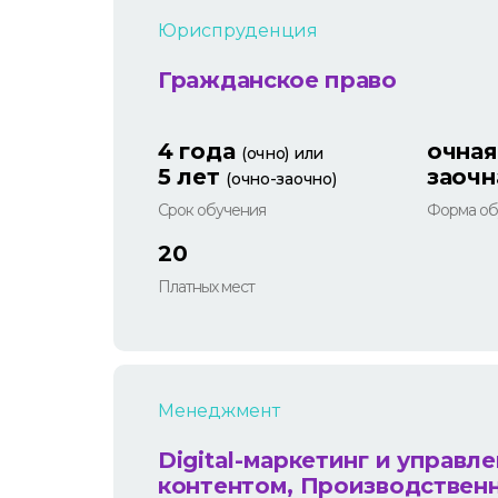
Юриспруденция
Гражданское право
4 года
очная
(очно) или
5 лет
заочн
(очно-заочно)
Срок обучения
Форма об
20
Платных мест
Менеджмент
Digital-маркетинг и управл
контентом, Производствен