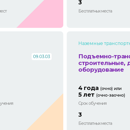
3
мест
Бесплатных места
Наземные транспорт
Подъемно-тран
09.03.03
строительные,
оборудование
4 года
(очно) или
5 лет
(очно-заочно)
учения
Срок обучения
3
Бесплатных места