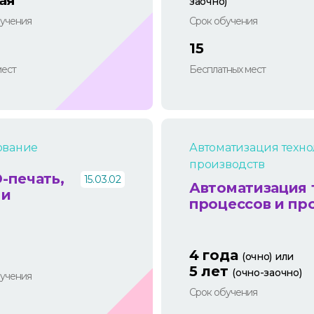
ая
заочно)
учения
Срок обучения
15
мест
Бесплатных мест
ование
Автоматизация техно
производств
-печать,
15.03.02
Автоматизация 
 и
процессов и пр
4 года
(очно) или
5 лет
(очно-заочно)
учения
Срок обучения