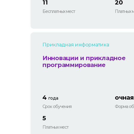
11
20
Бесплатных мест
Платных 
Прикладная информатика
Инновации и прикладное
программирование
4
очная
года
Срок обучения
Форма об
5
Платных мест