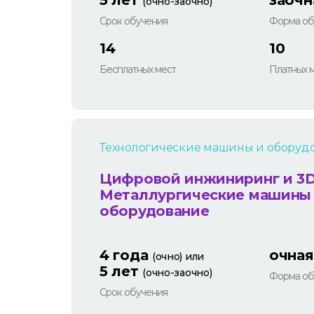
5 лет
заочн
(очно-заочно)
Срок обучения
Форма об
14
10
Бесплатных мест
Платных 
Технологические машины и оборуд
Цифровой инжиниринг и 3D
Металлургические машины
оборудование
4 года
очная
(очно) или
5 лет
(очно-заочно)
Форма об
Срок обучения