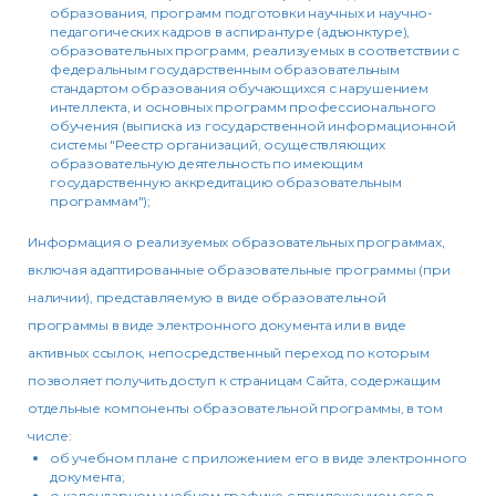
образования, программ подготовки научных и научно-
педагогических кадров в аспирантуре (адъюнктуре),
образовательных программ, реализуемых в соответствии с
федеральным государственным образовательным
стандартом образования обучающихся с нарушением
интеллекта, и основных программ профессионального
обучения (выписка из государственной информационной
системы "Реестр организаций, осуществляющих
образовательную деятельность по имеющим
государственную аккредитацию образовательным
программам");
Информация о реализуемых образовательных программах,
включая адаптированные образовательные программы (при
наличии), представляемую в виде образовательной
программы в виде электронного документа или в виде
активных ссылок, непосредственный переход по которым
позволяет получить доступ к страницам Сайта, содержащим
отдельные компоненты образовательной программы, в том
числе:
об учебном плане с приложением его в виде электронного
документа;
о календарном учебном графике с приложением его в