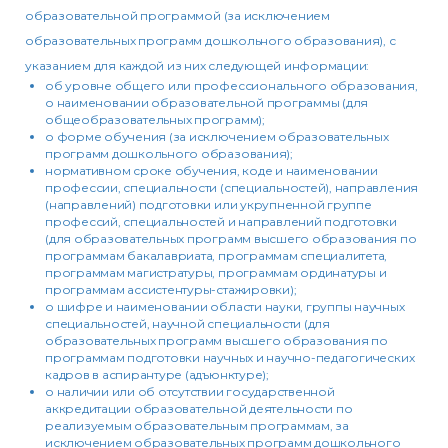
образовательной программой (за исключением
образовательных программ дошкольного образования), с
указанием для каждой из них следующей информации:
об уровне общего или профессионального образования,
о наименовании образовательной программы (для
общеобразовательных программ);
о форме обучения (за исключением образовательных
программ дошкольного образования);
нормативном сроке обучения, коде и наименовании
профессии, специальности (специальностей), направления
(направлений) подготовки или укрупненной группе
профессий, специальностей и направлений подготовки
(для образовательных программ высшего образования по
программам бакалавриата, программам специалитета,
программам магистратуры, программам ординатуры и
программам ассистентуры-стажировки);
о шифре и наименовании области науки, группы научных
специальностей, научной специальности (для
образовательных программ высшего образования по
программам подготовки научных и научно-педагогических
кадров в аспирантуре (адъюнктуре);
о наличии или об отсутствии государственной
аккредитации образовательной деятельности по
реализуемым образовательным программам, за
исключением образовательных программ дошкольного