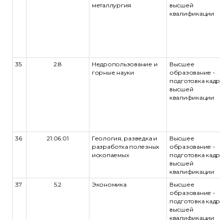
металлургия
высшей
квалификации
35
2.8
Недропользование и
Высшее
горные науки
образование -
подготовка кад
высшей
квалификации
36
21.06.01
Геология, разведка и
Высшее
разработка полезных
образование -
ископаемых
подготовка кад
высшей
квалификации
37
5.2
Экономика
Высшее
образование -
подготовка кад
высшей
квалификации