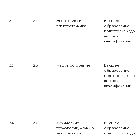
32
2.4
Энергетика и
Высшее
электротехника
образование -
подготовка кад
высшей
квалификации
33
2.5
Машиностроение
Высшее
образование -
подготовка кад
высшей
квалификации
34
2.6
Химические
Высшее
технологии, науки о
образование -
материалах и
подготовка кад