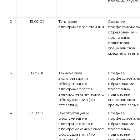
рабочих, служа
2
13.02.01
Тепловые
Среднее
электрические станции
профессиональ
образование -
программы
подготовки
специалистов
среднего звена
3
13.02.11
Техническая
Среднее
эксплуатация и
профессиональ
обслуживание
образование -
электрического и
программы
электромеханического
подготовки
оборудования (по
специалистов
отраслям)
среднего звена
4
13.02.13
Эксплуатация и
Среднее
обслуживание
профессиональ
электрического и
образование -
электромеханического
программы
оборудования (по
подготовки
отраслям)
специалистов