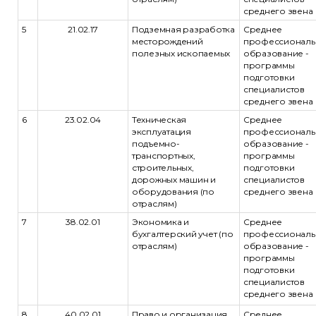
среднего звена
5
21.02.17
Подземная разработка
Среднее
месторождений
профессиональ
полезных ископаемых
образование -
программы
подготовки
специалистов
среднего звена
6
23.02.04
Техническая
Среднее
эксплуатация
профессиональ
подъемно-
образование -
транспортных,
программы
строительных,
подготовки
дорожных машин и
специалистов
оборудования (по
среднего звена
отраслям)
7
38.02.01
Экономика и
Среднее
бухгалтерский учет (по
профессиональ
отраслям)
образование -
программы
подготовки
специалистов
среднего звена
8
40.02.01
Право и организация
Среднее