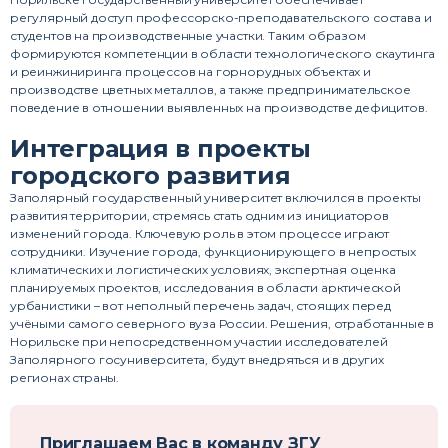
регулярный доступ профессорско-преподавательского состава и
студентов на производственные участки. Таким образом
формируются компетенции в области технологического скаутинга
и реинжиниринга процессов на горнорудных объектах и
производстве цветных металлов, а также предпринимательское
поведение в отношении выявленных на производстве дефицитов.
Интеграция в проекты
городского развития
Заполярный государственный университет включился в проекты
развития территории, стремясь стать одним из инициаторов
изменений города. Ключевую роль в этом процессе играют
сотрудники. Изучение города, функционирующего в непростых
климатических и логистических условиях, экспертная оценка
планируемых проектов, исследования в области арктической
урбанистики – вот неполный перечень задач, стоящих перед
учёными самого северного вуза России. Решения, отработанные в
Норильске при непосредственном участии исследователей
Заполярного госуниверситета, будут внедряться и в других
регионах страны.
Приглашаем Вас в команду ЗГУ