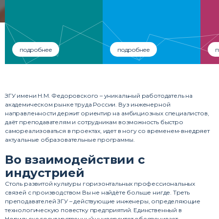
подробнее
подробнее
п
ЗГУ имени Н.М. Федоровского – уникальный работодатель на
академическом рынке труда России. Вуз инженерной
направленности держит ориентир на амбициозных специалистов,
даёт преподавателям и сотрудникам возможность быстро
самореализоваться в проектах, идет в ногу со временем-внедряет
актуальные образовательные программы.
Во взаимодействии с
индустрией
Столь развитой культуры горизонтальных профессиональных
связей с производством Вы не найдёте больше нигде. Треть
преподавателей ЗГУ – действующие инженеры, определяющие
технологическую повестку предприятий. Единственный в
Норильске государственный университет обеспечивает