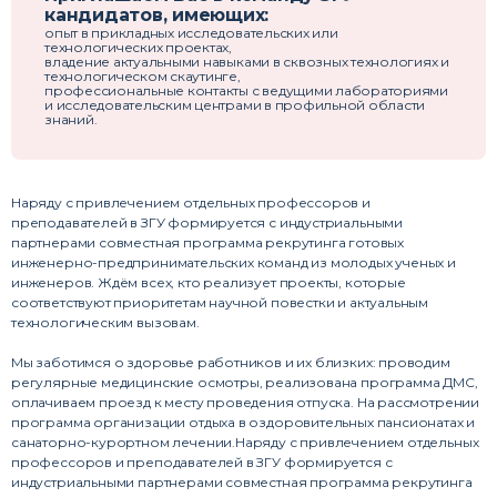
кандидатов, имеющих:
опыт в прикладных исследовательских или
технологических проектах,
владение актуальными навыками в сквозных технологиях и
технологическом скаутинге,
профессиональные контакты с ведущими лабораториями
и исследовательским центрами в профильной области
знаний.
Наряду с привлечением отдельных профессоров и
преподавателей в ЗГУ формируется с индустриальными
партнерами совместная программа рекрутинга готовых
инженерно-предпринимательских команд из молодых ученых и
инженеров. Ждём всех, кто реализует проекты, которые
соответствуют приоритетам научной повестки и актуальным
технологическим вызовам.
Мы заботимся о здоровье работников и их близких: проводим
регулярные медицинские осмотры, реализована программа ДМС,
оплачиваем проезд к месту проведения отпуска. На рассмотрении
программа организации отдыха в оздоровительных пансионатах и
санаторно-курортном лечении.Наряду с привлечением отдельных
профессоров и преподавателей в ЗГУ формируется с
индустриальными партнерами совместная программа рекрутинга