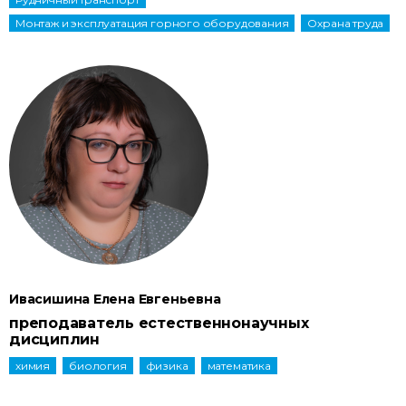
Монтаж и эксплуатация горного оборудования
Охрана труда
Ивасишина Елена Евгеньевна
преподаватель естественнонаучных
дисциплин
химия
биология
физика
математика