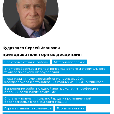
Кудрявцев Сергей Иванович
преподаватель горных дисциплин
Электромонтажные работы
Материаловедение
Электрооборудование горнопроходческого и строительного
технологического оборудования
Механизация и электроснабжение горных работ,
электропривод и автоматизация горных машин и комплексов
Выполнение работ по одной или нескольким профессиям
рабочих, должностям служащих
Система управления охраной труда и промышленной
безопасностью в горной организации
Горные машины и комплексы
Горная механика