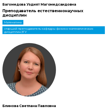
Багомедова Уздият Магомедсаидовна
Преподаватель естественнонаучных
дисциплин
Математика
старший преподаватель кафедры физико-математических
дисциплин ЗГУ
Блинова Светлана Павловна