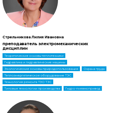
Стрельникова Лилия Ивановна
преподаватель электромеханических
дисциплин
Теоретические основы теплотехники
Гидравлика и гидравлические машины
Экологические основы природопользования
Охрана труда
Теплоэнергетическое оборудование ТЭС
Технология ремонта ТЭО ТЭС
Типовые технологии производства
Гидро-пневмопривод