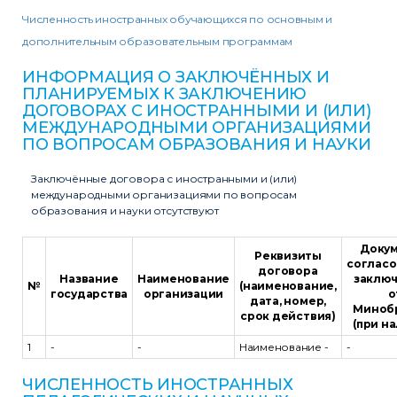
Численность иностранных обучающихся по основным и
дополнительным образовательным программам
ИНФОРМАЦИЯ О ЗАКЛЮЧЁННЫХ И
ПЛАНИРУЕМЫХ К ЗАКЛЮЧЕНИЮ
ДОГОВОРАХ С ИНОСТРАННЫМИ И (ИЛИ)
МЕЖДУНАРОДНЫМИ ОРГАНИЗАЦИЯМИ
ПО ВОПРОСАМ ОБРАЗОВАНИЯ И НАУКИ
Заключённые договора с иностранными и (или)
международными организациями по вопросам
образования и науки отсутствуют
Докум
Реквизиты
соглас
договора
Название
Наименование
заклю
№
(наименование,
государства
организации
о
дата, номер,
Миноб
срок действия)
(при н
1
-
-
Наименование -
-
ЧИСЛЕННОСТЬ ИНОСТРАННЫХ