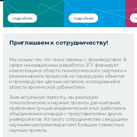
подробнее
подробнее
п
Приглашаем к сотрудничеству!
Мы сильны тем, что тесно связаны с производством. В
сфере инновационных разработок ЗГУ формирует
компетенции в области технологического скаутинга и
реинжиниринга процессов на горнорудных объектах
и производстве цветных металлов, исследований в
области арктической урбанистики.
Зная актуальную повестку, мы реализуем
технологические и научные проекты для компаний,
привлекаем лучший академический опыт, работаем в
объединенных командах с представителями других
университетов. Из такого сотрудничества с ведущими
научными центрами вырастают большие совместные
научные проекты.