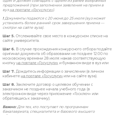
один и должен совпадать с одним из ранее выбранных
предложений (при заполнении заявления на прием в
вуз
на портале «Госуслуги»
).
!
Документы подаются с 20 июня до 25 июля (вуз может
установить более ранний срок завершения приема —
смотри на сайте вуза).
Шаг 5.
Отслеживайте свое место в конкурсном списке на
сайте университета.
Шаг 6.
В случае прохождения конкурсного отбора подайте
оригинал документа об образовании не позднее 12:00 по
московскому времени 28 июля: нажав соответствующую
кнопку
на портале «Госуслуги»
и бумажном виде в вуз или
Шаг 7.
Дождитесь информации о зачислении (в личном
кабинете
на портале «Госуслуги»
или на сайте вуза).
Шаг 8.
Заключите договор о целевом обучении с
заказчиком не позднее начала учебного года (в
электронном виде через приложение «Госключ» или
обратившись к заказчику).
Важно:
Для тех, кто поступает по программам
бакалавриата, специалитета и базового высшего