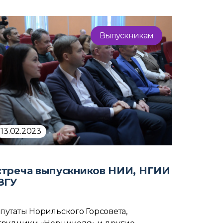
Выпускникам
13.02.2023
стреча выпускников НИИ, НГИИ
ЗГУ
путаты Норильского Горсовета,