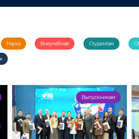
Наука
Внеучебная
Студентам
О
ж
Выпускникам