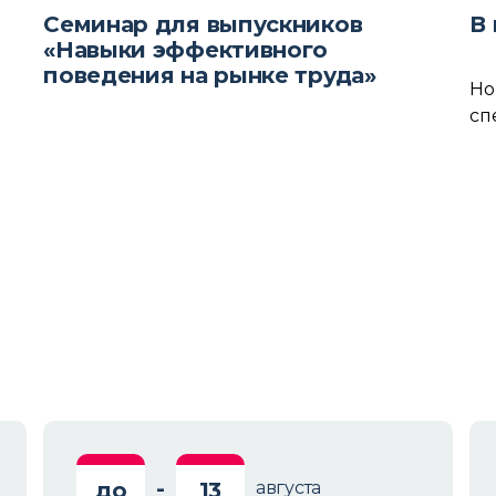
Семинар для выпускников
В
«Навыки эффективного
поведения на рынке труда»
Но
сп
-
до
13
августа