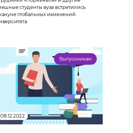
трудники «Норникеля» и другие
пешные студенты вуза встретились
кануне глобальных изменений
иверситета.
Выпускникам
08.12.2022