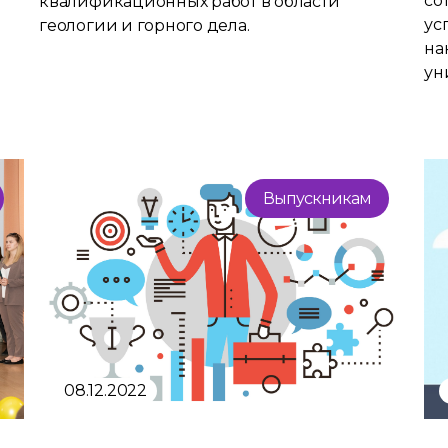
со
квалификационных работ в области
ус
геологии и горного дела.
на
ун
Выпускникам
08.12.2022