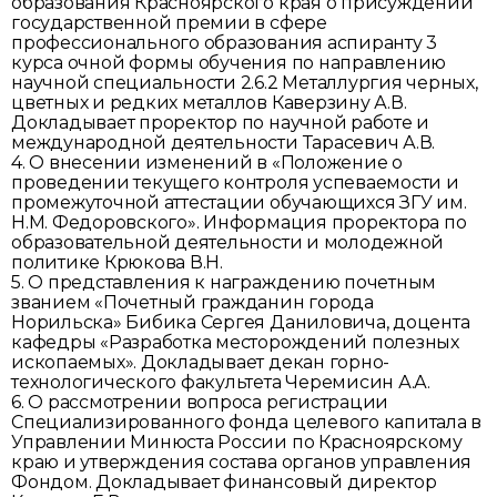
образования Красноярского края о присуждении
государственной премии в сфере
профессионального образования аспиранту 3
курса очной формы обучения по направлению
научной специальности 2.6.2 Металлургия черных,
цветных и редких металлов Каверзину А.В.
Докладывает проректор по научной работе и
международной деятельности Тарасевич А.В.
4. О внесении изменений в «Положение о
проведении текущего контроля успеваемости и
промежуточной аттестации обучающихся ЗГУ им.
Н.М. Федоровского». Информация проректора по
образовательной деятельности и молодежной
политике Крюкова В.Н.
5. О представления к награждению почетным
званием «Почетный гражданин города
Норильска» Бибика Сергея Даниловича, доцента
кафедры «Разработка месторождений полезных
ископаемых». Докладывает декан горно-
технологического факультета Черемисин А.А.
6. О рассмотрении вопроса регистрации
Специализированного фонда целевого капитала в
Управлении Минюста России по Красноярскому
краю и утверждения состава органов управления
Фондом. Докладывает финансовый директор