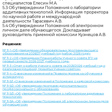
специалистов Елесин М.А.
5.3 Об утверждении Положения о лаборатории
аддитивных технологий. Информация проректора
по научной работе и международной
деятельности Тарасевич А.В.
5.4 Об утверждении Положения об электронном
личном деле обучающегося. Докладывает
руководитель приемной комиссии Кузнецов А.В.
Решения:
№ 11-1 «Об утверждении образовательных программ высшего
образования на 2026/27 учебный год (набор 2026 года)»
№ 11-2 «Об утверждении Плана работы Ученого совета ЗГУ на
первый семестр 2026-2027 учебного года»
№ 11-3 «Отчет о работе Ученого совета за 2025/2026 учебный год и
реализации решений, принятых Ученым советом»
№ 11-4 «О внесении изменений в Правила приема на обучение в
аспирантуру»
№ 11-5/1 «О внесении изменений в Положение о кадровой комиссии»
№ 11-5/2 «Об утверждении программ дополнительного
профессионального образования»
№ 11-5/3 «Об утверждении Положения о лаборатории аддитивных
технологий»
№ 11-5/4 «Об утверждении Положения об электронном личном деле
обучающегося»