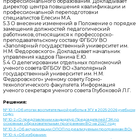
профессионального образования. Докладывает
директор центра повышения квалификации и
профессиональной переподготовки
специалистов Елесин М.А.
5.3 О внесение изменений в Положение о порядке
замещения должностей педагогический
работников, относящихся к профессорско-
преподавательскому составу ФГБОУ ВО
«Заполярный государственный университет им.
Н.М. Федоровского». Докладывает начальник
управления кадров Панина Е.Ю.
5.4. О делегировании отдельных полномочий
ученого совета ФГБОУ ВО «Заполярный
государственный университет им. Н.М.
Федоровского» ученому совету Горно-
технологического факультета. Информация
ученого секретаря ученого совета Глубоковой Л.Г.
Решения:
№ 10-1 «Об итогах воспитательной работы в ЗГУ в 2025-2026 учебном
году»
№ 10-2 «О представлении кандидатур Председателей ГЭК по
основным образовательным программам ВО на 2027 год»
№ 10-3 «Об актуализации ОПОП по реализуемым программам ВО»
№ 10-4 «Об избрании»