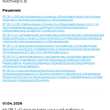
Кистнер Е.В.
Решения:
№ 09-1 «Об актуализации основных образовательных программ
среднего профессионального образования»
№ 09-2 «Об утверждении стоимости образовательных услуг по
программам высшего и среднего профессионального
образования в 2026/2027 учебном году»
№ 09-3 «О направлении ходатайства в Министерство образования
Красноярского края о присуждении государственной премии в
сфере профессионального образования»
№ 09-4 «О внесении изменений в Положение «О проведении
текущего контроля успеваемости и промежуточной аттестации
обучающихся ЗГУ им. Н.М. Федоровского»»
№ 09-5 «О представлении к награждению почетным званием
«Почетный гражданин города Норильска» Бибика Сергея
Даниловича, доцента кафедры «Разработка месторождений
полезных ископаемых»»
№ 09-6 «О рассмотрении вопроса регистрации
Специализированного фонда целевого капитала в Управлении
Минюста России по Красноярскому краю и утверждения состава
органов управления Фондом»
01.04.2026
№ 08-1 «О результатах научной работы и