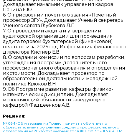
Докладывает начальник управления кадров
Панина Е.Ю.
6. О присвоении почетного звания «Почетный
профессор ЗГУ». Докладывает Ученый секретарь
Ученого совета Глубокова Л.Г.
7. О проведении аудита и утверждении
аудиторской организации для про-ведения
аудита годовой бухгалтерской (финансовой)
отчетности за 2025 год. Информация финансового
директора Кистнер Е.В.
8. О создании комиссии по вопросам разработки,
утверждения программ дополнительного
профессионального образования и определения
их стоимости. Докладывает проректор по
образовательной деятельности и молодежной
политике Крюков В.Н.
9. Об Программе развития кафедры физико-
математических дисциплин. Докладывает
исполняющий обязанности заведующего
кафедрой Фаддеенков А.В.
Решения:
№ 06-1 «Об утверждении Правил приема на обучение по
образовательным программам среднего профессионального
образования на 2026/2027 учебный год в ФГБОУ ВО «ЗГУ им. Н.М.