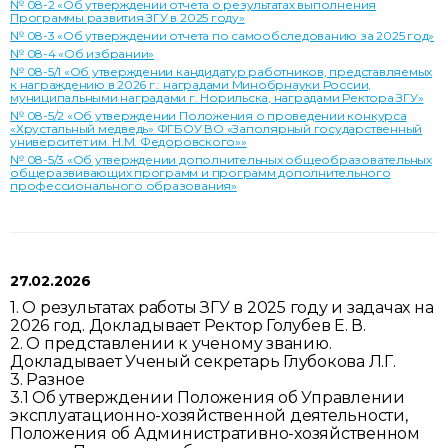
№ 08-2 «Об утверждении отчета о результатах выполнения
Программы развития ЗГУ в 2025 году»
№ 08-3 «Об утверждении отчета по самообследованию за 2025 год»
№ 08-4 «Об избрании»
№ 08-5/1 «Об утверждении кандидатур работников, представляемых
к награждению в 2026 г.: наградами Минобрнауки России,
муниципальными наградами г. Норильска, наградами Ректора ЗГУ»
№ 08-5/2 «Об утверждении Положения о проведении конкурса
«Хрустальный медведь» ФГБОУ ВО «Заполярный государственный
университет им. Н.М. Федоровского»»
№ 08-5/3 «Об утверждении дополнительных общеобразовательных
общеразвивающих программ и программ дополнительного
профессионального образования»
27.02.2026
1. О результатах работы ЗГУ в 2025 году и задачах на
2026 год. Докладывает Ректор Голубев Е. В.
2. О представлении к ученому званию.
Докладывает Ученый секретарь Глубокова Л.Г.
3. Разное
3.1 Об утверждении Положения об Управлении
эксплуатационно-хозяйственной деятельности,
Положения об Административно-хозяйственном