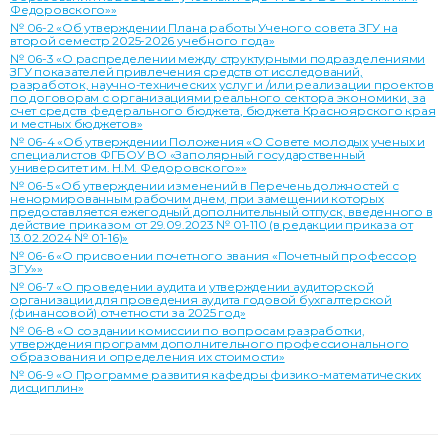
Федоровского»»
№ 06-2 «Об утверждении Плана работы Ученого совета ЗГУ на
второй семестр 2025-2026 учебного года»
№ 06-3 «О распределении между структурными подразделениями
ЗГУ показателей привлечения средств от исследований,
разработок, научно-технических услуг и /или реализации проектов
по договорам с организациями реального сектора экономики, за
счет средств федерального бюджета, бюджета Красноярского края
и местных бюджетов»
№ 06-4 «Об утверждении Положения «О Совете молодых ученых и
специалистов ФГБОУ ВО «Заполярный государственный
университет им. Н.М. Федоровского»»
№ 06-5 «Об утверждении изменений в Перечень должностей с
ненормированным рабочим днем, при замещении которых
предоставляется ежегодный дополнительный отпуск, введенного в
действие приказом от 29.09.2023 № 01-110 (в редакции приказа от
13.02.2024 № 01-16)»
№ 06-6 «О присвоении почетного звания «Почетный профессор
ЗГУ»»
№ 06-7 «О проведении аудита и утверждении аудиторской
организации для проведения аудита годовой бухгалтерской
(финансовой) отчетности за 2025 год»
№ 06-8 «О создании комиссии по вопросам разработки,
утверждения программ дополнительного профессионального
образования и определения их стоимости»
№ 06-9 «О Программе развития кафедры физико-математических
дисциплин»