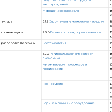
месторождений
с
Маркшейдерское дело
В
с
итектура
2.1.5
Строительные материалы и изделия
В
к
 горные науки
2.8.8
Геотехнология, горные машины
В
к
и разработка полезных
Геотехнология
В
к
5.2.3
Региональная и отраслевая
В
экономика
к
Автоматизация процессов и
Д
производств
п
-
п
Горное дело
Д
п
-
п
Горные машины и оборудование
Д
п
-