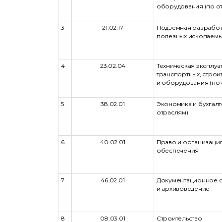
оборудования (по о
3
21.02.17
Подземная разрабо
полезных ископаемы
4
23.02.04
Техническая эксплуа
транспортных, строи
и оборудования (по 
5
38.02.01
Экономика и бухгалт
отраслям)
6
40.02.01
Право и организаци
обеспечения
7
46.02.01
Документационное 
и архивоведение
8
08.03.01
Строительство