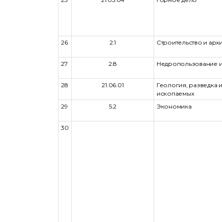
26
2.1
Строительство и арх
27
2.8
Недропользование и
28
21.06.01
Геология, разведка 
ископаемых
29
5.2
Экономика
30