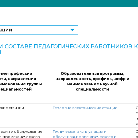
зации
 СОСТАВЕ ПЕДАГОГИЧЕСКИХ РАБОТНИКОВ 
Ы
ние профессии,
Образовательная программа,
ти, направления
направленность, профиль, шифр и
аименование группы
наименование научной
пециальностей
специальности
ские станции
Тепловые электрические станции
С
о
п
с
тация и обслуживание
Техническая эксплуатация и
С
лектромеханического
обслуживание электрического и
о