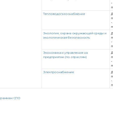
-
п
Тепловодогазоснабжение
Д
п
-
п
Экология, охрана окружающей среды и
Д
экологическая безопасность
п
-
п
Экономика и управление на
Д
предприятии (по отраслям)
п
-
п
Электроснабжение
Д
п
-
п
ограммам СПО