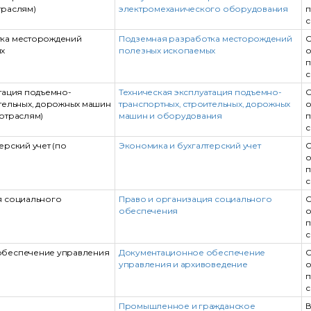
траслям)
электромеханического оборудования
п
с
тка месторождений
Подземная разработка месторождений
С
х
полезных ископаемых
о
п
с
тация подъемно-
Техническая эксплуатация подъемно-
С
тельных, дорожных машин
транспортных, строительных, дорожных
о
отраслям)
машин и оборудования
п
с
ерский учет (по
Экономика и бухгалтерский учет
С
о
п
с
я социального
Право и организация социального
С
обеспечения
о
п
с
обеспечение управления
Документационное обеспечение
С
управления и архивоведение
о
п
с
Промышленное и гражданское
В