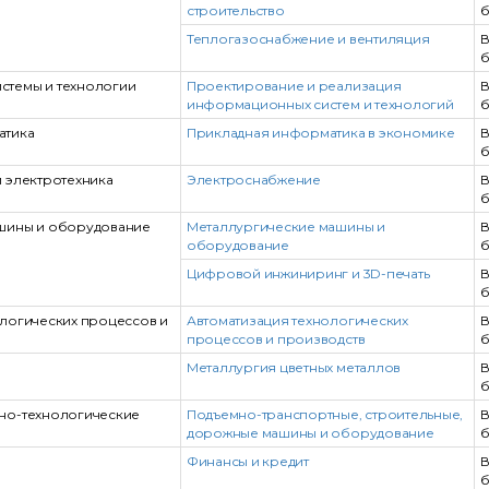
строительство
б
Теплогазоснабжение и вентиляция
В
б
темы и технологии
Проектирование и реализация
В
информационных систем и технологий
б
атика
Прикладная информатика в экономике
В
б
 электротехника
Электроснабжение
В
б
шины и оборудование
Металлургические машины и
В
оборудование
б
Цифровой инжиниринг и 3D-печать
В
б
ологических процессов и
Автоматизация технологических
В
процессов и производств
б
Металлургия цветных металлов
В
б
но-технологические
Подъемно-транспортные, строительные,
В
дорожные машины и оборудование
б
Финансы и кредит
В
б