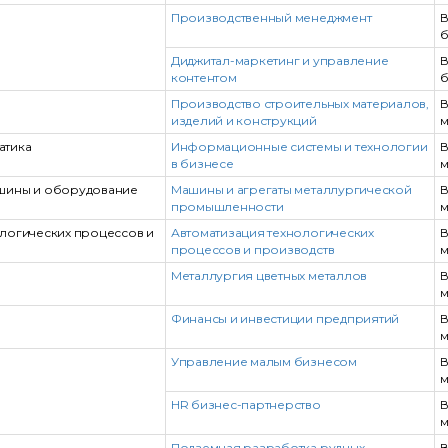
Производственный менеджмент
В
б
Диджитал-маркетинг и управление
В
контентом
б
Производство строительных материалов,
В
изделий и конструкций
м
атика
Информационные системы и технологии
В
в бизнесе
м
шины и оборудование
Машины и агрегаты металлургической
В
промышленности
м
ологических процессов и
Автоматизация технологических
В
процессов и производств
м
Металлургия цветных металлов
В
м
Финансы и инвестиции предприятий
В
м
Управление малым бизнесом
В
м
HR бизнес-партнерство
В
м
Подземная разработка рудных
В