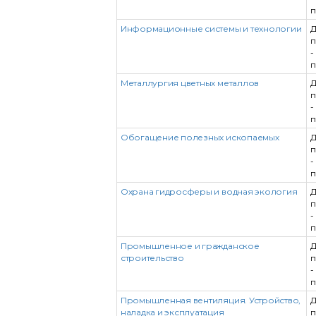
п
Информационные системы и технологии
Д
п
-
п
Металлургия цветных металлов
Д
п
-
п
Обогащение полезных ископаемых
Д
п
-
п
Охрана гидросферы и водная экология
Д
п
-
п
Промышленное и гражданское
Д
строительство
п
-
п
Промышленная вентиляция. Устройство,
Д
наладка и эксплуатация
п