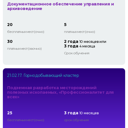
Документационное обеспечение управления и
архивоведение
20
5
бесплатных мест (очно)
платных мест (очно)
30
2 года
10 месяцев или
3 года
4 месяца
платных мест (заочно)
Срок обучения
21.02.17. Горнодобывающий кластер
Подземная разработка месторождений
полезных ископаемых, «Профессионалитет для
всех»
25
3 года
10 месяцев
бесплатных мест (очно)
срок обучения