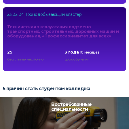
23.02.04. Горнодобывающий кластер
Техническая эксплуатация подземно-
транспортных, строительных, дорожных машин и
оборудования, «Профессионалитет для всех»
25
3 года
10 месяцев
бесплатных мест (очно)
срок обучения
5 причин стать студентом колледжа
Востребованные
специальности