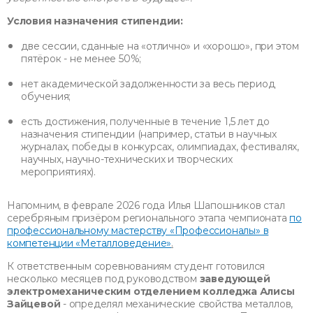
Условия назначения стипендии:
две сессии, сданные на «отлично» и «хорошо», при этом
пятёрок - не менее 50%;
нет академической задолженности за весь период
обучения;
есть достижения, полученные в течение 1,5 лет до
назначения стипендии (например, статьи в научных
журналах, победы в конкурсах, олимпиадах, фестивалях,
научных, научно-технических и творческих
мероприятиях).
Напомним, в феврале 2026 года Илья Шапошников стал
серебряным призёром регионального этапа чемпионата
по
профессиональному мастерству «Профессионалы» в
компетенции «Металловедение»
.
К ответственным соревнованиям студент готовился
несколько месяцев под руководством
заведующей
электромеханическим отделением колледжа Алисы
Зайцевой
- определял механические свойства металлов,