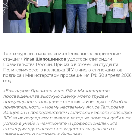
Третьекурсник направления «Тепловые электрические
станции»
Илья Шапошников
удостоен стипендии
Правительства России. Приказ о включении студента
Политехнического колледжа ЗГУ в число стипендиатов
подписан Министерством просвещения РФ 30 апреля 2026
года.
«Благодарю Правительство РФ и Министерство
просвещения за высокую оценку моего труда и
присуждение стипендии
, - отметил стипендиат. -
Особая
признательность – моему наставнику Алисе Тагировне
Зайцевой и преподавателям Политехнического колледжа
ЗГУ за их поддержку и знания, которые помогли добиться
успеха в учёбе и чемпионате «Профессионалы». Эта
стипендия вдохновляет меня двигаться дальше и с
уверенностью смотреть в будущее»
.