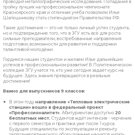
проводил металлографические исследования. Попадание в
тройку лучших на профессиональном чемпионате
Красноярского края и отличная учёба позволили Илье
Шапошникову стать стипендиатом Правительства РФ.
Такие достижения — это не только личный успех студента,
но и подтверждение того, что в ЗГУ есть всё для роста:
сильные преподаватели, востребованные направления
подготовки, возможности для развития и поддержки
талантливой молодёжи.
Гордимся нашим студентом и желаем Илье дальнейших
успехов в профессиональном развитии! В Политехническом
колледже ЗГУ учатся те, кто уже сегодня задаёт курс на
будущее. Здесь знания превращаются в реальные
достижения!
Важно для выпускников 9 классов:
В этом году
направление «Тепловые электрические
станции» вошло в федеральный проект
«Профессионалитет»
. Абитуриентам доступно
20
бесплатных мест.
Студентов ждёт интенсив - черчение
с первого семестра и практика уже после 1 курса.
Будущие специалисты по эксплуатации и ремонту
теплоэнергетического оборудования научатся читать