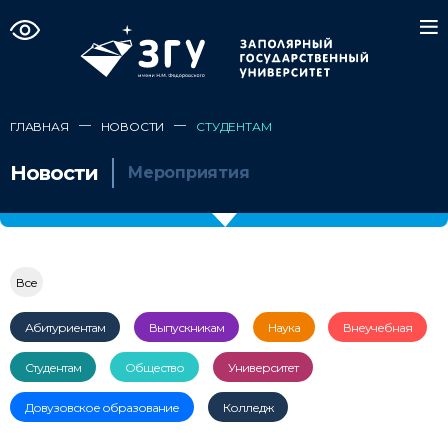
—
—
ГЛАВНАЯ
НОВОСТИ
СТУДЕНТАМ
Новости
Мероприятия
Все
Абитуриентам
Выпускникам
Наука
Внеучебная
Студентам
Общество
Университет
Довузовское образование
Колледж