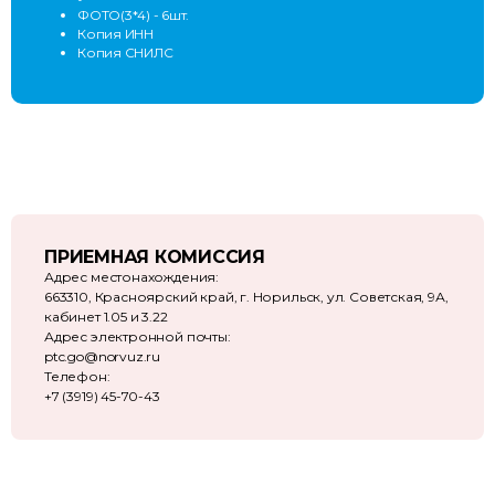
ФОТО(3*4) - 6шт.
Копия ИНН
Копия СНИЛС
ПРИЕМНАЯ КОМИССИЯ
Адрес местонахождения:
663310, Красноярский край, г. Норильск, ул. Советская, 9А,
кабинет 1.05 и 3.22
Адрес электронной почты:
ptc.go@norvuz.ru
Телефон:
+7 (3919) 45-70-43