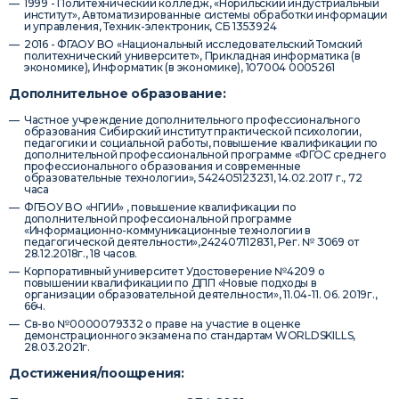
1999 - Политехнический колледж, «Норильский индустриальный
институт», Автоматизированные системы обработки информации
и управления, Техник-электроник, СБ 1353924
2016 - ФГАОУ ВО «Национальный исследовательский Томский
политехнический университет», Прикладная информатика (в
экономике), Информатик (в экономике), 107004 0005261
Дополнительное образование:
Частное учреждение дополнительного профессионального
образования Сибирский институт практической психологии,
педагогики и социальной работы, повышение квалификации по
дополнительной профессиональной программе «ФГОС среднего
профессионального образования и современные
образовательные технологии», 542405123231, 14.02.2017 г., 72
часа
ФГБОУ ВО «НГИИ» , повышение квалификации по
дополнительной профессиональной программе
«Информационно-коммуникационные технологии в
педагогической деятельности»,242407112831, Рег. № 3069 от
28.12.2018г., 18 часов.
Корпоративный университет Удостоверение №4209 о
повышении квалификации по ДПП «Новые подходы в
организации образовательной деятельности», 11.04-11. 06. 2019г.,
66ч.
Св-во №0000079332 о праве на участие в оценке
демонстрационного экзамена по стандартам WORLDSKILLS,
28.03.2021г.
Достижения/поощрения: