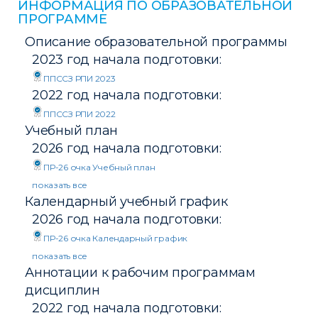
ИНФОРМАЦИЯ ПО ОБРАЗОВАТЕЛЬНОЙ
ПРОГРАММЕ
Описание образовательной программы
2023 год начала подготовки:
ППССЗ РПИ 2023
2022 год начала подготовки:
ППССЗ РПИ 2022
Учебный план
2026 год начала подготовки:
ПР-26 очка Учебный план
показать все
ПР-26 заочка Учебный план
Календарный учебный график
2025 год начала подготовки:
2026 год начала подготовки:
ПР-25 очка
ПР-25 заочка
ПР-26 очка Календарный график
2024 год начала подготовки:
показать все
ПР-26 заочка Календарный график
Аннотации к рабочим программам
2025 год начала подготовки:
ПР-24 заочка.plx
дисциплин
ПР-24 очка.plx
РПИ-25 очка календарный график
2023 год начала подготовки:
2022 год начала подготовки:
РПИ-25 заочка календарный график