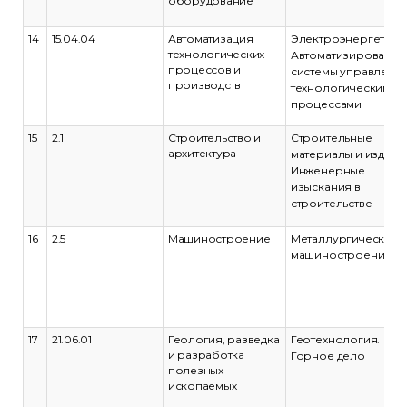
оборудование
14
15.04.04
Автоматизация
Электроэнергетика.
технологических
Автоматизированн
процессов и
системы управлени
производств
технологическими
процессами
15
2.1
Строительство и
Строительные
архитектура
материалы и издели
Инженерные
изыскания в
строительстве
16
2.5
Машиностроение
Металлургическое
машиностроение
17
21.06.01
Геология, разведка
Геотехнология.
и разработка
Горное дело
полезных
ископаемых