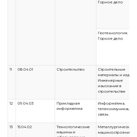
Горное дело
Геотехнология.
Горное дело
11
08.04.01
Строительство
Строительные
материалы и издели
Инженерные
изыскания в
строительстве
12
09.04.03
Прикладная
Информатика,
информатика
телекоммуникации 
связь
13
15.04.02
Технологические
Металлургическое
машины и
машиностроение