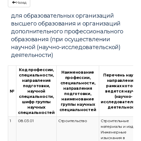
Назад
для образовательных организаций
высшего образования и организаций
дополнительного профессионального
образования (при осуществлении
научной (научно-исследовательской)
деятельности)
Код профессии,
Наименование
специальности,
Перечень научн
профессии,
направления
направлений, в
специальности,
подготовки,
рамках которых
направления
№
научной
ведется научна
подготовки,
специальности,
(научно-
наименование
шифр группы
исследовательск
группы научных
научных
деятельность
специальностей
специальностей
1
08.03.01
Строительство
Строительные
материалы и издели
Инженерные
изыскания в