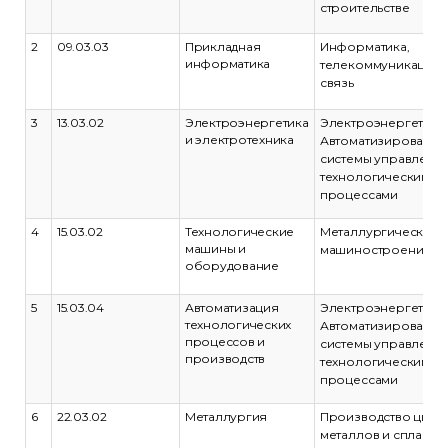
строительстве
2
09.03.03
Прикладная
Информатика,
информатика
телекоммуникации 
связь
3
13.03.02
Электроэнергетика
Электроэнергетика.
и электротехника
Автоматизированн
системы управлени
технологическими
процессами
4
15.03.02
Технологические
Металлургическое
машины и
машиностроение
оборудование
5
15.03.04
Автоматизация
Электроэнергетика.
технологических
Автоматизированн
процессов и
системы управлени
производств
технологическими
процессами
6
22.03.02
Металлургия
Производство цвет
металлов и сплавов.