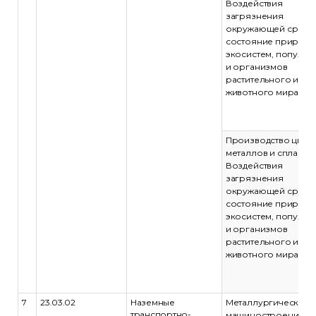
Воздействия
загрязнения
окружающей среды
состояние природн
экосистем, популяц
и организмов
растительного и
животного мира
Производство цвет
металлов и сплавов.
Воздействия
загрязнения
окружающей среды
состояние природн
экосистем, популяц
и организмов
растительного и
животного мира
7
23.03.02
Наземные
Металлургическое
транспортно-
машиностроение