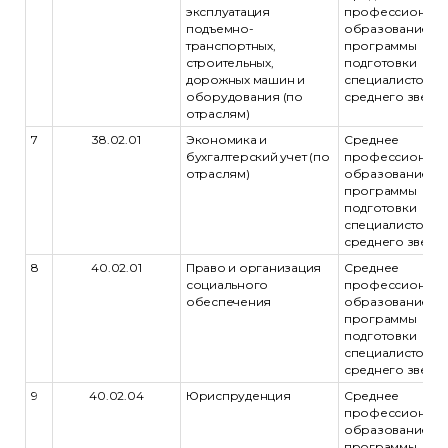
эксплуатация
профессиональ
подъемно-
образование -
транспортных,
программы
строительных,
подготовки
дорожных машин и
специалистов
оборудования (по
среднего звена
отраслям)
7
38.02.01
Экономика и
Среднее
бухгалтерский учет (по
профессиональ
отраслям)
образование -
программы
подготовки
специалистов
среднего звена
8
40.02.01
Право и организация
Среднее
социального
профессиональ
обеспечения
образование -
программы
подготовки
специалистов
среднего звена
9
40.02.04
Юриспруденция
Среднее
профессиональ
образование -
программы