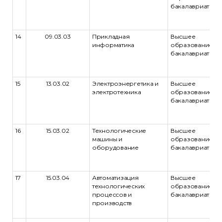
бакалавриат
14
09.03.03
Прикладная
Высшее
информатика
образование -
бакалавриат
15
13.03.02
Электроэнергетика и
Высшее
электротехника
образование -
бакалавриат
16
15.03.02
Технологические
Высшее
машины и
образование -
оборудование
бакалавриат
17
15.03.04
Автоматизация
Высшее
технологических
образование -
процессов и
бакалавриат
производств