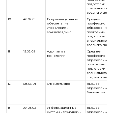
подготовки
специалистов
среднего звена
10
46.02.01
Документационное
Среднее
обеспечение
профессиональ
управления и
образование -
архивоведение
программы
подготовки
специалистов
среднего звена
11
15.02.09
Аддитивные
Среднее
технологии
профессиональ
образование -
программы
подготовки
специалистов
среднего звена
12
08.03.01
Строительство
Высшее
образование -
бакалавриат
13
09.03.02
Информационные
Высшее
системы и технологии
образование -