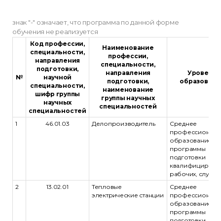
знак "-" означает, что программа по данной форме
обучения не реализуется
Код профессии,
Наименование
специальности,
профессии,
направления
специальности,
подготовки,
направления
Уровень
№
научной
подготовки,
образовани
специальности,
наименование
шифр группы
группы научных
научных
специальностей
специальностей
1
46.01.03
Делопроизводитель
Среднее
профессиональ
образование -
программы
подготовки
квалифицирова
рабочих, служа
2
13.02.01
Тепловые
Среднее
электрические станции
профессиональ
образование -
программы
подготовки