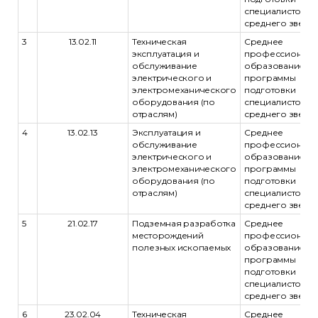
специалистов
среднего звена
3
13.02.11
Техническая
Среднее
эксплуатация и
профессиональ
обслуживание
образование -
электрического и
программы
электромеханического
подготовки
оборудования (по
специалистов
отраслям)
среднего звена
4
13.02.13
Эксплуатация и
Среднее
обслуживание
профессиональ
электрического и
образование -
электромеханического
программы
оборудования (по
подготовки
отраслям)
специалистов
среднего звена
5
21.02.17
Подземная разработка
Среднее
месторождений
профессиональ
полезных ископаемых
образование -
программы
подготовки
специалистов
среднего звена
6
23.02.04
Техническая
Среднее