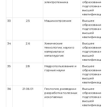
электротехника
образование -
подготовка кад
высшей
квалификации
33
2.5
Машиностроение
Высшее
образование -
подготовка кад
высшей
квалификации
34
2.6
Химические
Высшее
технологии, науки о
образование -
материалах и
подготовка кад
металлургия
высшей
квалификации
35
2.8
Недропользование и
Высшее
горные науки
образование -
подготовка кад
высшей
квалификации
36
21.06.01
Геология, разведка и
Высшее
разработка полезных
образование -
ископаемых
подготовка кад
высшей
квалификации