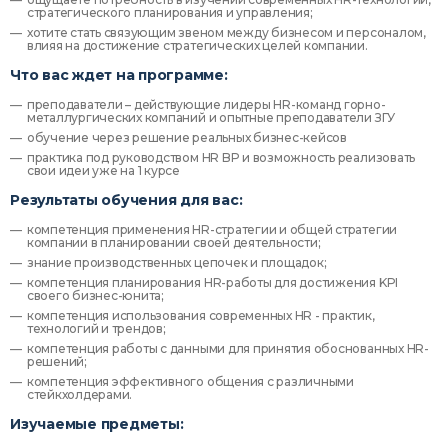
стратегического планирования и управления;
хотите стать связующим звеном между бизнесом и персоналом,
влияя на достижение стратегических целей компании.
Что вас ждет на программе:
преподаватели – действующие лидеры HR-команд горно-
металлургических компаний и опытные преподаватели ЗГУ
обучение через решение реальных бизнес-кейсов
практика под руководством HR BP и возможность реализовать
свои идеи уже на 1 курсе
Результаты обучения для вас:
компетенция применения HR-стратегии и общей стратегии
компании в планировании своей деятельности;
знание производственных цепочек и площадок;
компетенция планирования HR-работы для достижения KPI
своего бизнес-юнита;
компетенция использования современных HR - практик,
технологий и трендов;
компетенция работы с данными для принятия обоснованных HR-
решений;
компетенция эффективного общения с различными
стейкхолдерами.
Изучаемые предметы: