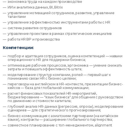
экономика труда на каждом производстве
ИИ и аналитика данных, BI, Bitrix
управление мотивацией сотрудников, развитие, управление
талантами
управление эффективностью инструментами работы с HR
система развития сотрудников
управление проектами в рамках стратегических инициатив
работа HR BP и производства
Компетенции:
подбор и адаптация сотрудников, оценка компетенций — навыки
операционного HR для поддержки бизнеса;
оптимизация рабочих процессов, эргономика — умение снижать
затраты и повышать эффективность штата;
моделирование структур компании, ролей — первый шаг к
пониманию связи HR с бизнес-целями;
переговоры на английском в HR-контексте, презентации бизнес-
кейсов — база для глобальной коммуникации;
расчет финансовых показателей HR-мероприятий,
бюджетирование — "язык бизнеса" для общения с руководством
по движению и стоимости капитала;
глубокий анализ HR-данных (регрессия, опросы), моделирование
сценариев — для стратегического прогнозирования;
бизнес-коммуникация с азиатскими партнерами (на китайском
языке), контракты — расширение глобального партнерства;
совместное планирование с топ-менеджментом, alignment