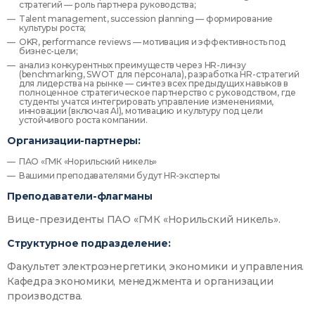
стратегий — роль партнера руководства;
Talent management, succession planning — формирование
культуры роста;
OKR, performance reviews — мотивация и эффективность под
бизнес-цели;
анализ конкурентных преимуществ через HR-линзу
(benchmarking, SWOT для персонала), разработка HR-стратегий
для лидерства на рынке — синтез всех предыдущих навыков в
полноценное стратегическое партнерство с руководством, где
студенты учатся интегрировать управление изменениями,
инновации (включая AI), мотивацию и культуру под цели
устойчивого роста компании.
Организации-партнеры:
ПАО «ГМК «Норильский никель»
Вашими преподавателями будут HR-эксперты
Преподаватели-флагманы
Вице-президенты ПАО «ГМК «Норильский никель».
Структурное подразделение:
Факультет электроэнергетики, экономики и управления.
Кафедра экономики, менеджмента и организации
производства.