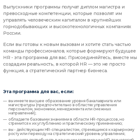
Выпускники программы получат диплом магистра и
превосходные компетенции, которые позволят им
управлять человеческим капиталом в крупнейших
горнодобывающих и высокотехнологичных компаниях
России.
Если вы готовы к новым вызовам и хотите стать частью
команды профессионалов, которые формируют будущее
HR - эта программа для вас. Присоединяйтесь, вместе мы
создадим реальность, в которой HR — это не просто
функция, а стратегический партнер бизнеса.
Эта программа для вас, если:
вы имеете высшее образование уровня бакалавриата или
магистратуры (предпочтительно в областях управления
персоналом, экономики, менеджмента или смежных
направлений);
обладаете базовыми знаниями в области HR-процессов, но
стремится к их углублению и практическому применению;
вы - действующим HR-специалистом, стремящимся к карьерному
росту или переходу на стратегический уровень управления;
ощущаете потребность в изучении современных HR-технологий,