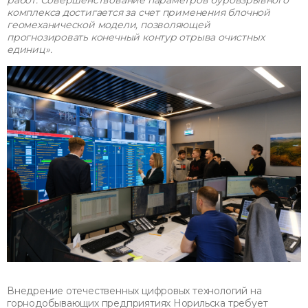
работ. Совершенствование параметров буровзрывного
комплекса достигается за счет применения блочной
геомеханической модели, позволяющей
прогнозировать конечный контур отрыва очистных
единиц».
Внедрение отечественных цифровых технологий на
горнодобывающих предприятиях Норильска требует