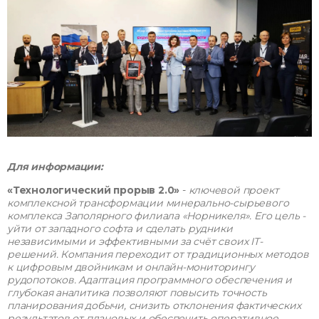
Для информации:
«Технологический прорыв 2.0»
-
ключевой проект
комплексной трансформации минерально-сырьевого
комплекса Заполярного филиала «Норникеля». Его цель -
уйти от западного софта и сделать рудники
независимыми и эффективными за счёт своих IT-
решений. Компания переходит от традиционных методов
к цифровым двойникам и онлайн-мониторингу
рудопотоков. Адаптация программного обеспечения и
глубокая аналитика позволяют повысить точность
планирования добычи, снизить отклонения фактических
результатов от плановых и обеспечить оперативное