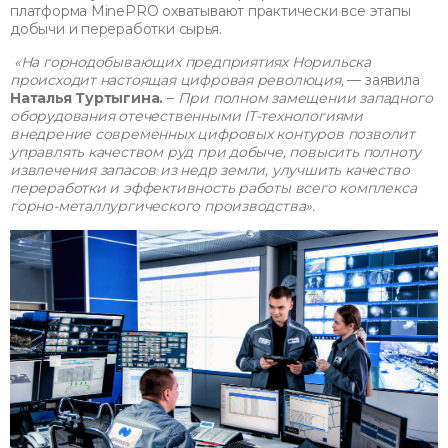
платформа MinePRO охватывают практически все этапы
добычи и переработки сырья.
«На горнодобывающих предприятиях Норильска
происходит настоящая цифровая революция,
— заявила
Наталья Туртыгина.
–
При полном замещении западного
оборудования отечественными IT-технологиями
внедрение современных цифровых контуров позволит
управлять качеством руд при добыче, повысить полноту
извлечения запасов из недр земли, улучшить качество
переработки и эффективность работы всего комплекса
горно-металлургического производства».