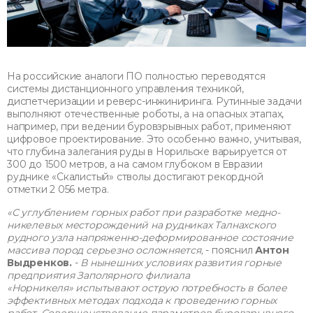
На российские аналоги ПО полностью переводятся
системы дистанционного управления техникой,
диспетчеризации и реверс-инжиниринга. Рутинные задачи
выполняют отечественные роботы, а на опасных этапах,
например, при ведении буровзрывных работ, применяют
цифровое проектирование. Это особенно важно, учитывая,
что глубина залегания руды в Норильске варьируется от
300 до 1500 метров, а на самом глубоком в Евразии
руднике «Скалистый» стволы достигают рекордной
отметки 2 056 метра.
«С углублением горных работ при разработке медно-
никелевых месторождений на рудниках Талнахского
рудного узла напряженно-деформированное состояние
массива пород серьезно осложняется,
- пояснил
Антон
Выдренков.
-
В нынешних условиях развития горные
предприятия Заполярного филиала
«Норникеля» испытывают острую потребность в более
эффективных методах подхода к проведению горных