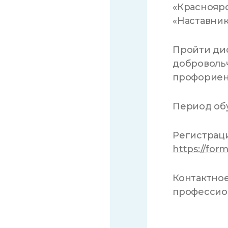
«Краснояр
«Наставник
Пройти ди
добровольч
профориен
Период обуч
Регистраци
https://for
Контактное
профессион