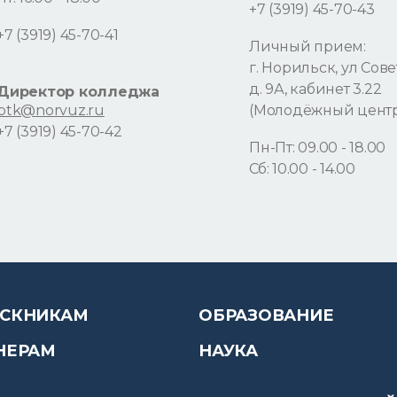
+7 (3919) 45-70-43
+7 (3919) 45-70-41
Личный прием:
г. Норильск, ул Сове
д. 9А, кабинет 3.22
Директор колледжа
ptk@norvuz.ru
(Молодёжный цент
+7 (3919) 45-70-42
Пн-Пт: 09.00 - 18.00
Сб: 10.00 - 14.00
СКНИКАМ
ОБРАЗОВАНИЕ
НЕРАМ
НАУКА