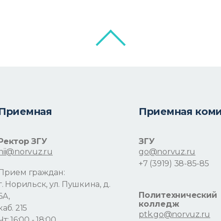
Приемная
Приемная ком
Ректор ЗГУ
ЗГУ
nii@norvuz.ru
go@norvuz.ru
+7 (3919) 38-85-85
Прием граждан:
г. Норильск, ул. Пушкина, д.
Политехнический
6А,
колледж
каб. 215
ptk.go@norvuz.ru
Чт: 16:00 - 18:00