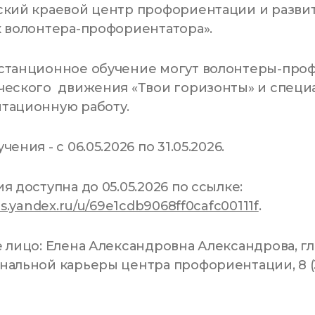
ский краевой центр профориентации и разви
 волонтера-профориентатора».
станционное обучение могут волонтеры-про
еского движения «Твои горизонты» и специа
тационную работу.
ения - с 06.05.2026 по 31.05.2026.
я доступна до 05.05.2026 по ссылке:
ms.yandex.ru/u/69e1cdb9068ff0cafc00111f
.
 лицо: Елена Александровна Александрова, г
альной карьеры центра профориентации, 8 (39