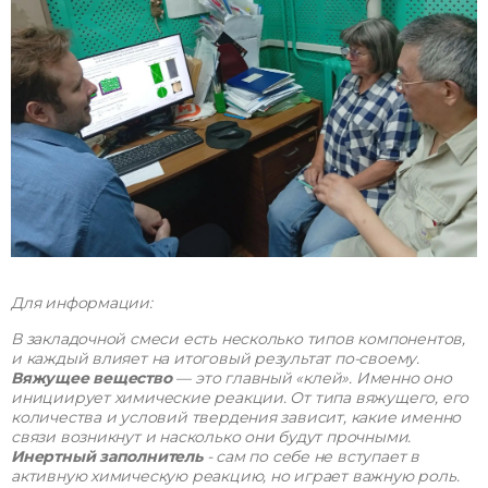
Для информации:
В закладочной смеси есть несколько типов компонентов,
и каждый влияет на итоговый результат по-своему.
Вяжущее вещество
— это главный «клей». Именно оно
инициирует химические реакции. От типа вяжущего, его
количества и условий твердения зависит, какие именно
связи возникнут и насколько они будут прочными.
Инертный заполнитель
- сам по себе не вступает в
активную химическую реакцию, но играет важную роль.