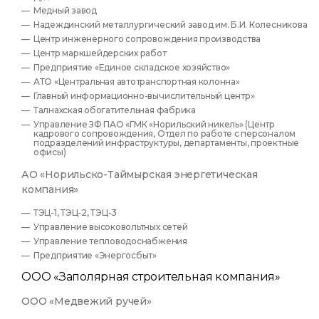
Медный завод
Надеждинский металлургический завод им. Б.И. Колесникова
Центр инженерного сопровождения производства
Центр маркшейдерских работ
Предприятие «Единое складское хозяйство»
АТО «Центральная автотранспортная колонна»
Главный информационно-вычислительный центр»
Талнахская обогатительная фабрика
Управление ЗФ ПАО «ГМК «Норильский никель» (Центр
кадрового сопровождения, Отдел по работе с персоналом
подразделений инфраструктуры, департаменты, проектные
офисы)
АО «Норильско-Таймырская энергетическая
компания»
ТЭЦ-1, ТЭЦ-2, ТЭЦ-3
Управление высоковольтных сетей
Управление тепловодоснабжения
Предприятие «Энергосбыт»
ООО «Заполярная строительная компания»
ООО «Медвежий ручей»