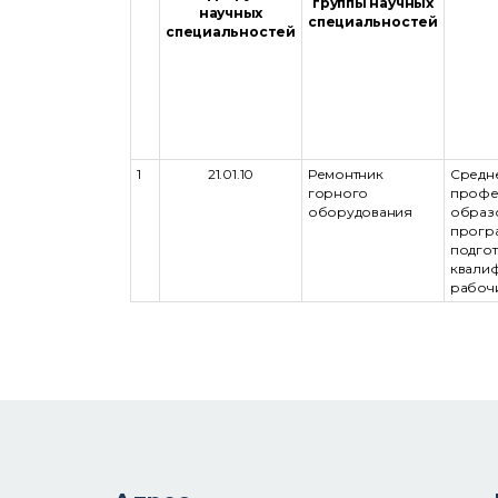
группы научных
научных
специальностей
специальностей
1
21.01.10
Ремонтник
Средн
горного
профе
оборудования
образо
прогр
подго
квали
рабочи