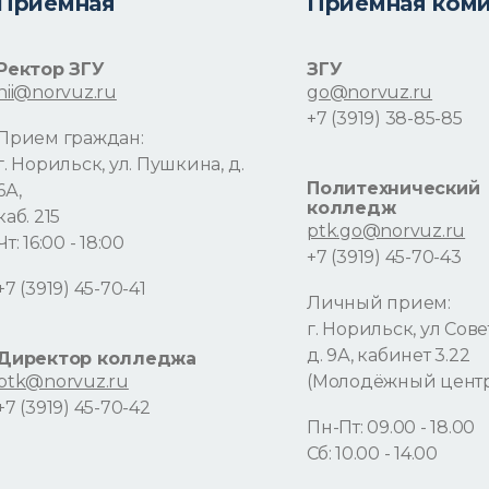
Приемная
Приемная ком
Ректор ЗГУ
ЗГУ
nii@norvuz.ru
go@norvuz.ru
+7 (3919) 38-85-85
Прием граждан:
г. Норильск, ул. Пушкина, д.
Политехнический
6А,
колледж
каб. 215
ptk.go@norvuz.ru
Чт: 16:00 - 18:00
+7 (3919) 45-70-43
+7 (3919) 45-70-41
Личный прием:
г. Норильск, ул Сове
д. 9А, кабинет 3.22
Директор колледжа
ptk@norvuz.ru
(Молодёжный цент
+7 (3919) 45-70-42
Пн-Пт: 09.00 - 18.00
Сб: 10.00 - 14.00