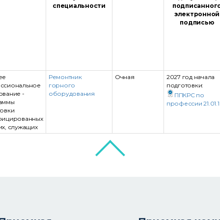
специальности
подписанног
электронной
подписью
ее
Ремонтник
Очная
2027 год начала
ссиональное
горного
подготовки:
вание -
оборудования
ППКРС по
аммы
профессии 21.01.
товки
фицированных
х, служащих