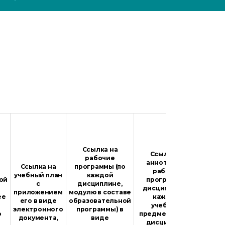
С
Ссылка на
Ссылка на
рабочие
п
аннотации к
Ссылка на
программы (по
рабочим
учебный план
каждой
пред
ой
программам
с
дисциплине,
соот
дисциплин (по
приложением
модулю в составе
обра
ее
каждому
его в виде
образовательной
про
учебному
электронного
программы) в
прило
о
предмету, курсу,
документа,
виде
дисциплине