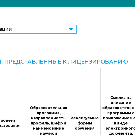
зации
, ПРЕДСТАВЛЕННЫЕ К ЛИЦЕНЗИРОВАНИЮ
Ссылка на
описание
Образовательная
образовательн
программа,
программы с
направленность,
Реализуемые
приложением 
Уровень
профиль, шифр и
формы
в виде
разования
наименование
обучения
электронног
научной
документа,