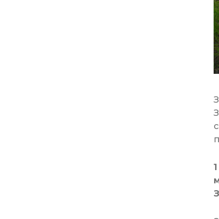
З
п
1
м