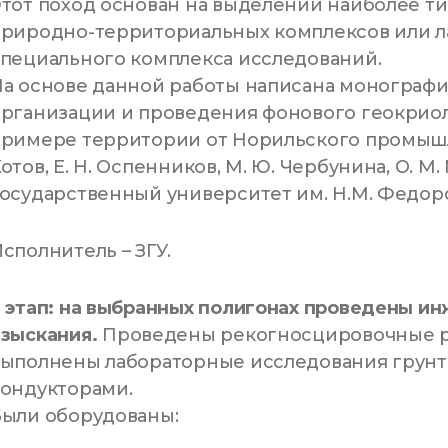
тот поход основан на выделении наиболее т
природно-территориальных комплексов или 
пециального комплекса исследований.
а основе данной работы написана монографи
рганизации и проведения фонового геокрио
римере территории от Норильского промышле
отов, Е. Н. Оспенников, М. Ю. Чербунина, О. 
осударственный университет им. Н.М. Федоровс
сполнитель – ЗГУ.
 этап: на выбранных полигонах проведены и
зыскания.
Проведены рекогносцировочные р
выполнены лабораторные исследования грунт
кондукторами.
Были оборудованы: