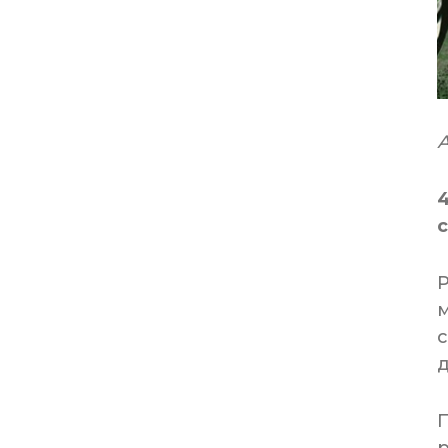
А
4
Р
с
д
П