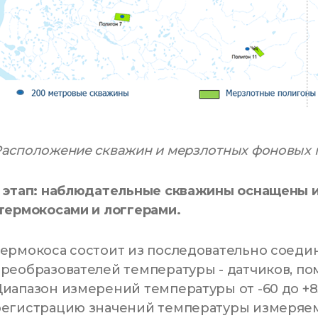
асположение скважин и мерзлотных фоновых 
3 этап: наблюдательные скважины оснащены
термокосами и логгерами.
Термокоса состоит из последовательно соед
реобразователей температуры - датчиков, п
иапазон измерений температуры от -60 до +8
регистрацию значений температуры измеряем