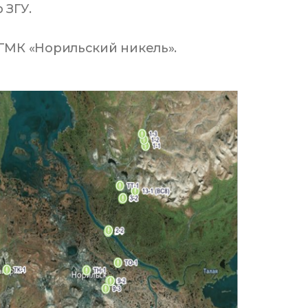
 ЗГУ.
ГМК «Норильский никель».