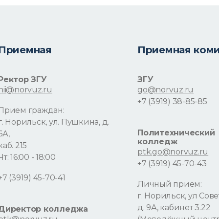
Приемная
Приемная ком
Ректор ЗГУ
ЗГУ
nii@norvuz.ru
go@norvuz.ru
+7 (3919) 38-85-85
Прием граждан:
г. Норильск, ул. Пушкина, д.
Политехнический
6А,
колледж
каб. 215
ptk.go@norvuz.ru
Чт: 16:00 - 18:00
+7 (3919) 45-70-43
+7 (3919) 45-70-41
Личный прием:
г. Норильск, ул Сове
д. 9А, кабинет 3.22
Директор колледжа