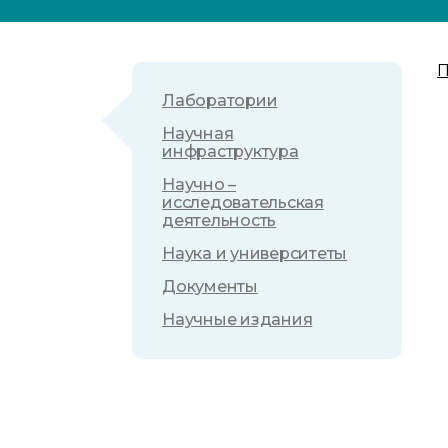
П
Лаборатории
Научная
инфраструктура
Научно –
исследовательская
деятельность
Наука и университеты
Документы
Научные издания