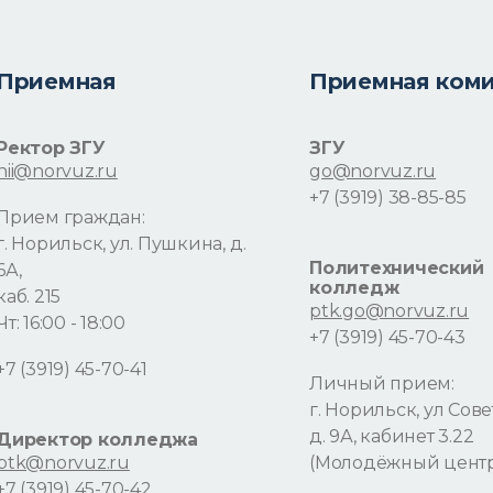
Приемная
Приемная ком
Ректор ЗГУ
ЗГУ
nii@norvuz.ru
go@norvuz.ru
+7 (3919) 38-85-85
Прием граждан:
г. Норильск, ул. Пушкина, д.
Политехнический
6А,
колледж
каб. 215
ptk.go@norvuz.ru
Чт: 16:00 - 18:00
+7 (3919) 45-70-43
+7 (3919) 45-70-41
Личный прием:
г. Норильск, ул Сове
д. 9А, кабинет 3.22
Директор колледжа
ptk@norvuz.ru
(Молодёжный цент
+7 (3919) 45-70-42