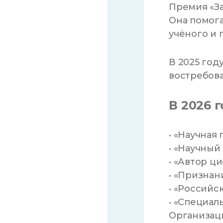
Премия «За
Она помога
учёного и 
В 2025 год
востребова
В 2026 
• «Научная 
• «Научный
• «Автор ц
• «Признан
• «Российс
• «Специал
Организаци