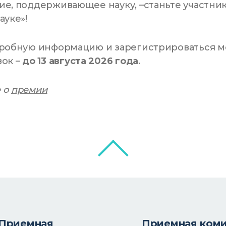
е, поддерживающее науку, –станьте участник
ауке»!
дробную информацию и зарегистрироваться 
вок –
до 13 августа 2026 года
.
 о
премии
Приемная
Приемная ком