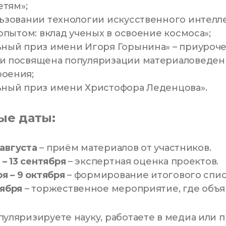
детям»;
льзовании технологии искусственного интелле
с опытом: вклад ученых в освоение космоса»;
ьный приз имени Игоря Горынина» – приуроче
 и посвящена популяризации материаловедени
роения;
ьный приз имени Христофора Леденцова».
ые даты:
3 августа
– приём материалов от участников.
 – 13 сентября
– экспертная оценка проектов.
я – 9 октября
– формирование итогового спис
тября
– торжественное мероприятие, где объяв
пуляризируете науку, работаете в медиа или 