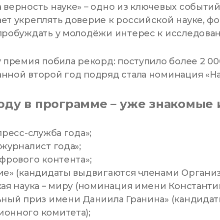
 верность науке» – одно из ключевых событий
ет укреплять доверие к российской науке, ф
пробуждать у молодёжи интерес к исследова
у премия побила рекорд: поступило более 2 00
нной второй год подряд стала номинация «Нау
году в программе – уже знакомые
пресс-служба года»;
 журналист года»;
ифрового контента»;
ие» (кандидаты выдвигаются членами Организ
кая наука – миру (номинация имени Константи
ьный приз имени Даниила Гранина» (кандида
онного комитета);