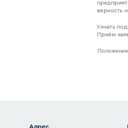
предприяти
верность н
Узнать по
Приём зая
Положение
Адрес