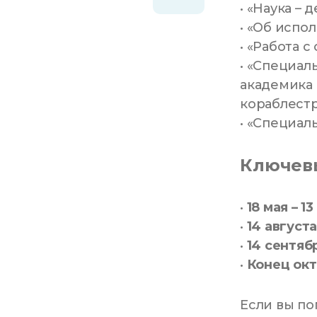
• «Наука – 
• «Об испо
• «Работа 
• «Специал
академика
кораблест
• «Специал
Ключев
•
18 мая – 1
•
14 августа
•
14 сентябр
•
Конец ок
Если вы по