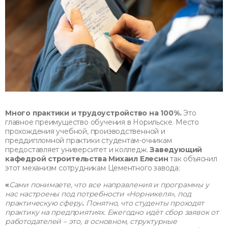
Много практики и трудоустройство на 100%.
Это
главное преимущество обучения в Норильске. Место
прохождения учебной, производственной и
преддипломной практики студентам-очникам
предоставляет университет и колледж.
Заведующий
кафедрой строительства
Михаил Елесин
так объяснил
этот механизм сотрудникам Цементного завода:
«
Сами понимаете, что все направления и программы у
нас настроены под потребности «Норникеля», под
практическую сферу
.
Понятно, что студенты проходят
практику на предприятиях. Ежегодно идёт сбор заявок от
работодателей – это, в основном, структурные