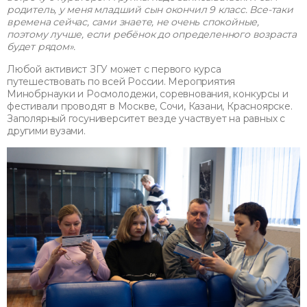
родитель, у меня младший сын окончил 9 класс. Все-таки
времена сейчас, сами знаете, не очень спокойные,
поэтому лучше, если ребёнок до определенного возраста
будет рядом».
Любой активист ЗГУ может с первого курса
путешествовать по всей России. Мероприятия
Минобрнауки и Росмолодежи, соревнования, конкурсы и
фестивали проводят в Москве, Сочи, Казани, Красноярске.
Заполярный госуниверситет везде участвует на равных с
другими вузами.