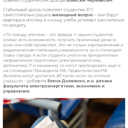
сравнил студенческие доходы
Алексей Черемисин.
Стабильный доход позволяет студентам ЗГУ
самостоятельно решать
жилищный вопрос
– они берут
квартиры в ипотеку и к концу учёбы успевают рассчитаться
по кредиту.
«По поводу ипотеки – это правда. У наших студентов
сейчас есть возможность получать приличные деньги,
если они себя проявляют. Это не только корпоративная и
академическая стипендия университета, но и стипендия
Главы города. А если студенты учатся на приоритетных
направлениях подготовки (электроэнергетика,
автоматика, IT и механика), то могут претендовать ещё и
на стипендию Президента РФ, Правительства РФ.
Выплаты могут достигать 80 тысяч, если ты отлично
учишься»,
- добавила
Елена Долженко, и.о. декана
факультета электроэнергетики, экономики и
управления.