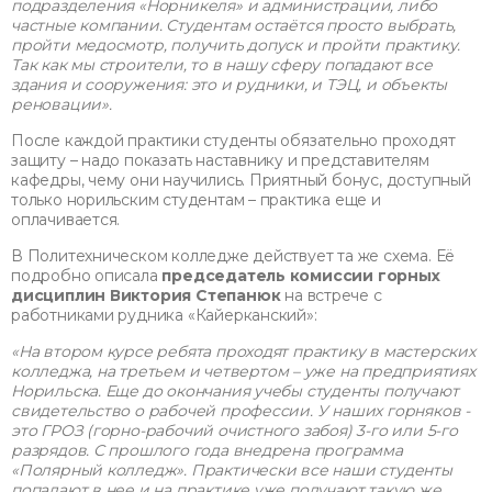
подразделения «Норникеля» и администрации, либо
частные компании. Студентам остаётся просто выбрать,
пройти медосмотр, получить допуск и пройти практику.
Так как мы строители, то в нашу сферу попадают все
здания и сооружения: это и рудники, и ТЭЦ, и объекты
реновации».
После каждой практики студенты обязательно проходят
защиту – надо показать наставнику и представителям
кафедры, чему они научились. Приятный бонус, доступный
только норильским студентам – практика еще и
оплачивается.
В Политехническом колледже действует та же схема. Её
подробно описала
председатель комиссии горных
дисциплин
Виктория Степанюк
на встрече с
работниками рудника «Кайерканский»:
«
На втором курсе ребята проходят практику в мастерских
колледжа
,
на третьем и четвертом
– уже
на предприятиях
Норильска. Еще до окончания учебы студенты получают
свидетельство о рабочей профессии. У наших горняков -
это ГРОЗ (горно-рабочий очистного забоя) 3-го или 5-го
разрядов. С прошлого года внедрена программа
«Полярный колледж». Практически все наши студенты
попадают в нее и на практике уже получают такую же