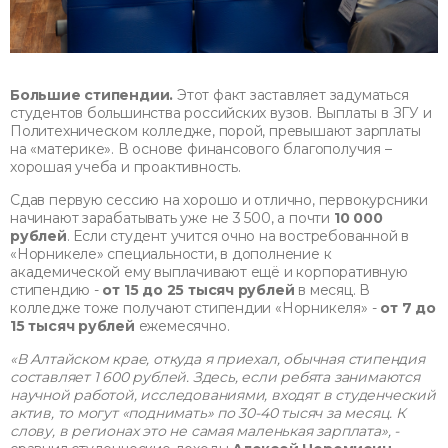
Большие стипендии.
Этот факт заставляет задуматься
студентов большинства российских вузов.
Выплаты в ЗГУ и
Политехническом колледже, порой, превышают зарплаты
на «материке». В основе финансового благополучия –
хорошая учеба и проактивность.
Сдав первую сессию на хорошо и отлично, первокурсники
начинают зарабатывать уже не 3 500, а почти
10 000
рублей
. Если студент учится очно на востребованной в
«Норникеле» специальности, в дополнение к
академической ему выплачивают ещё и корпоративную
стипендию -
от 15 до 25 тысяч рублей
в месяц. В
колледже тоже получают стипендии «Норникеля» -
от 7 до
15 тысяч рублей
ежемесячно.
«В Алтайском крае, откуда я приехал, обычная стипендия
составляет 1 600 рублей. Здесь,
если ребята занимаются
научной работой, исследованиями, входят в студенческий
актив, то могут «поднимать» по 30-40 тысяч за месяц. К
слову, в регионах это не самая маленькая зарплата», -