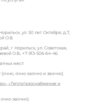
орильск, ул. 50 лет Октября, д.7,
й О.В.
ай, г. Норильск, ул. Советская,
ой О.В., +7-913-506-64-46.
тных мест:
т
(очно, очно-заочно и заочно).
о», «Теплогазоснабжение и
 очно-заочно).