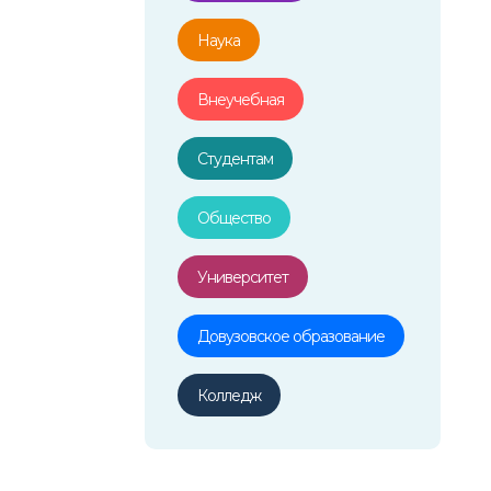
Наука
Внеучебная
Студентам
Общество
Университет
Довузовское образование
Колледж