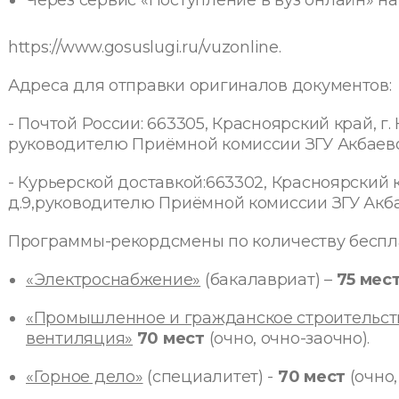
https://www.gosuslugi.ru/vuzonline
.
Адреса для отправки оригиналов документов:
- Почтой России: 663305, Красноярский край, г. Н
руководителю Приёмной комиссии ЗГУ Акбаево
- Курьерской доставкой:663302, Красноярский кр
д.9,руководителю Приёмной комиссии ЗГУ Акбаев
Программы-рекордсмены по количеству беспла
«Электроснабжение»
(бакалавриат) –
75 мес
«Промышленное и гражданское строительств
вентиляция»
70 мест
(очно, очно-заочно).
«Горное дело»
(специалитет) -
70 мест
(очно,