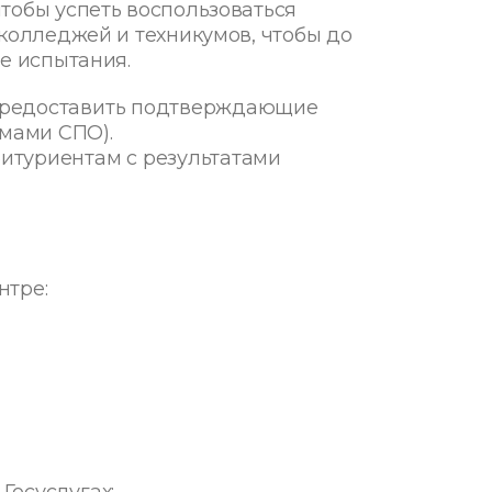
тобы успеть воспользоваться
 колледжей и техникумов, чтобы до
е испытания.
 предоставить подтверждающие
омами СПО).
битуриентам с результатами
нтре:
Госуслугах: