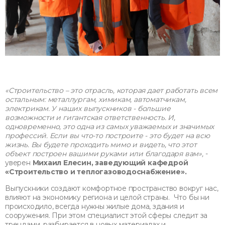
«Строительство – это отрасль, которая дает работать всем
остальным: металлургам, химикам, автоматчикам,
электрикам. У наших выпускников - большие
возможности и гигантская ответственность. И,
одновременно, это одна из самых уважаемых и значимых
профессий. Если вы что-то построите - это будет на всю
жизнь. Вы будете проходить мимо и видеть, что этот
объект построен вашими руками или благодаря вам»,
-
уверен
Михаил Елесин, заведующий кафедрой
«Строительство и теплогазоводоснабжение».
Выпускники создают комфортное пространство вокруг нас,
влияют на экономику региона и целой страны. Что бы ни
происходило, всегда нужны жилые дома, здания и
сооружения. При этом специалист этой сферы следит за
трендами, разбирается в новых материалах и