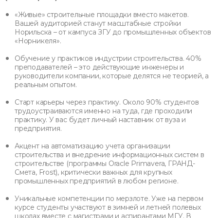
«Живые» строительные площадки вместо макетов.
Вашей аудиторией станут масштабные стройки
Норильска – от кампуса ЗГУ до промышленных объектов
«Норникеля».
Обучение у практиков индустрии строительства. 40%
преподавателей – это действующие инженеры и
руководители компании, которые делятся не теорией, а
реальным опытом.
Старт карьеры через практику. Около 90% студентов
трудоустраиваются именно на туда, где проходили
практику. У вас будет личный наставник от вуза и
предприятия.
Акцент на автоматизацию учета организации
строительства и внедрение информационных систем в
строительстве (программы Oracle Primavera, ГРАНД-
Смета, Frost), критически важных для крупных
промышленных предприятий в любом регионе.
Уникальные компетенции по мерзлоте. Уже на первом
курсе студенты участвуют в зимней и летней полевых
школах вместе с магистрами и аспирантами МГУ. В