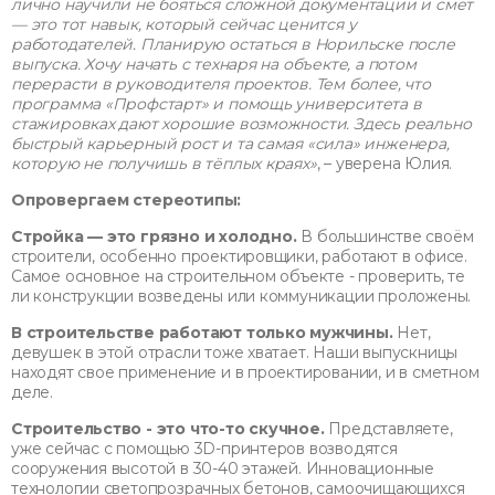
лично научили не бояться сложной документации и смет
— это тот навык, который сейчас ценится у
работодателей. Планирую остаться в Норильске после
выпуска. Хочу начать с технаря на объекте, а потом
перерасти в руководителя проектов. Тем более, что
программа «Профстарт» и помощь университета в
стажировках дают хорошие возможности. Здесь реально
быстрый карьерный рост и та самая «сила» инженера,
которую не получишь в тёплых краях»
, – уверена Юлия.
Опровергаем стереотипы:
Стройка — это грязно и холодно.
В большинстве своём
строители, особенно проектировщики, работают в офисе.
Самое основное на строительном объекте - проверить, те
ли конструкции возведены или коммуникации проложены.
В строительстве работают только мужчины.
Нет,
девушек в этой отрасли тоже хватает. Наши выпускницы
находят свое применение и в проектировании, и в сметном
деле.
Строительство - это что-то скучное.
Представляете,
уже сейчас с помощью 3D-принтеров возводятся
сооружения высотой в 30-40 этажей. Инновационные
технологии светопрозрачных бетонов, самоочищающихся