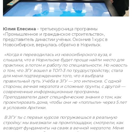
Юлия Елесина
– третьекурсница программы
«Промышленное и гражданское строительство»,
представитель династии учёных. Окончив 1 курс в
Новосибирске, вернулась обратно в Норильск.
«Когда я переводилась из новосибирского вуза, я
слышала, что в Норильске будет проще найти место для
практики, а потом и работу по специальности. Но новость
о том, что ЗГУ вошел в ТОП-3 по трудоустройству, стала
для меня подтверждением того, что я выбрала
правильный путь. Учёба в ЗГУ — это интенсив. С одной
стороны, вечная мерзлота и сложные грунты, с другой —
современные информационные программы.
Преподаватели дают специфические знания о том, как
проектировать дома, чтобы они не «поплыли» через 5 лет
в условиях Арктики.
В ЗГУ ты с первых курсов погружаешься в реальную
стройку: мы выезжали на промплощадки, смотрели, как
возводят фундаменты на сваях в вечной мерзлоте. Меня