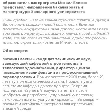
образовательных программ Михаил Елесин
представил направления бакалавриата и
магистратуры Заполярного университета
.
«Наш профиль - это не вечная стройка с лопатой в руках, а
билет в мир создания новой реальности. Если мы
посмотрим вокруг: стены, окна, дороги, мосты через реки,
торговые центры, куда вы ходите покупать свой любимый
кофе, всё это создано специалистами одной профессии -
инженер-строитель»
, - отметил Михаил Елесин.
Об эксперте:
Михаил Елесин – кандидат технических наук,
заведующий кафедрой строительства и
теплогазоводоснабжения, директор Центра
повышения квалификации и профессиональной
переподготовки
. В университете с 2001 года, более 25
лет научно-педагогического стажа. Прошел путь от
ассистента кафедры до заведующего. За время
исследований ученый получил патенты на свои
изобретения, разработал целую линейку пастовых,
лакокрасочных и штукатурных красок для Заполярья –
прочные и устойчивые материалы для агрессивной
внешней среды.