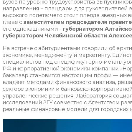
вузов по уровню трудоустройства выпускников
направления – плацдарм для руководителей 
высокого полета: чего стоит плеяда звездных 
главе с
заместителем председателя правит
его однокашниками -
губернатором Алтайско
губернатором Челябинской области Алексе
На встрече с абитуриентами говорили об арк
экономике, менеджменту и маркетингу. Единст
специалистов под специфику горно-металлург
РФ и корпоративной экономики компании «Норн
бакалавр становится настоящим профи — имеет
владеет методами финансового анализа, реша
секторе экономики и банковско-корпоративно
управленческие решения. Лаборатория социал
исследований ЗГУ совместно с Агентством раз
реальные финансовые модели для городских и