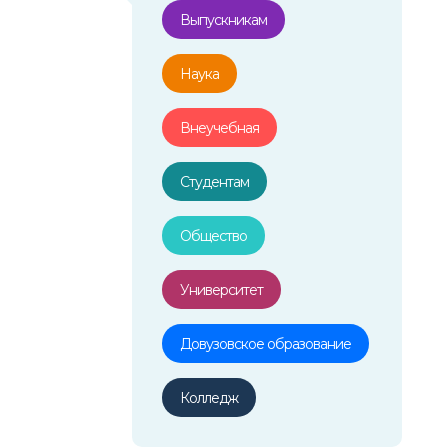
Выпускникам
Наука
Внеучебная
Студентам
Общество
Университет
Довузовское образование
Колледж