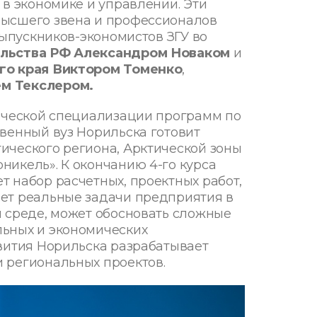
 в экономике и управлении. Эти
высшего звена и профессионалов
выпускников-экономистов ЗГУ во
ельства РФ Александром Новаком
и
го края Виктором Томенко
,
ем Текслером.
тической специализации программ по
венный вуз Норильска готовит
ического региона, Арктической зоны
икель». К окончанию 4-го курса
 набор расчетных, проектных работ,
ет реальные задачи предприятия в
й среде, может обосновать сложные
ьных и экономических
вития Норильска разрабатывает
 региональных проектов.