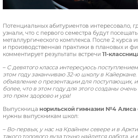
Потенциальных абитуриентов интересовало, гд
узнали, что с первого семестра будут посещат
металлургического комплекса. После 2 курса 
и производственная практики в плановых и фи
комментирует результаты встречи
11-классниц
–
С девятого класса интересуюсь поступлением
этом году заканчиваю 32-ю школу в Кайеркане.
объявление о презентации для поступающих, и 
более, что в этом году для этого созданы очень
это прям здорово и ура!
Выпускница
норильской гимназии №4 Алиса
нужны выпускникам школ:
–
Во-первых, у нас на Крайнем севере и в Аркт
такого топового вуза точно найдется работа, и е