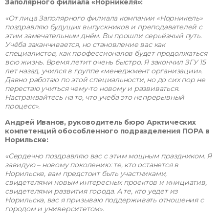
Заполярного филиала «Норникеля»:
«От лица Заполярного филиала компании «Норникель»
поздравляю будущих выпускников и преподавателей с
этим замечательным днём. Вы прошли серьёзный путь.
Учёба заканчивается, но становление вас как
специалистов, как профессионалов будет продолжаться
всю жизнь. Время летит очень быстро. Я закончил ЗГУ 15
лет назад, учился в группе «менеджмент организации».
Давно работаю по этой специальности, но до сих пор не
перестаю учиться чему-то новому и развиваться.
Настраивайтесь на то, что учеба это непрерывный
процесс».
Андрей Иванов, руководитель бюро Арктических
компетенций обособленного подразделения ПОРА в
Норильске:
«Сердечно поздравляю вас с этим мощным праздником. Я
завидую – новому поколению: те, кто останется в
Норильске, вам предстоит быть участниками,
свидетелями новым интересных проектов и инициатив,
свидетелями развития города. А те, кто уедет из
Норильска, вас я призываю поддерживать отношения с
городом и университетом».