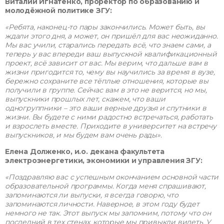
Виталий Игнатенко, проректор по образованию и
молодёжной политике ЗГУ:
«Ребята, наконец-то пары закончились. Может быть, вы
ждали этого дня, а может, он пришёл для вас неожиданно.
Мы вас учили, старались передать всё, что знаем сами, а
теперь у вас впереди ваш выпускной квалификационный
проект, всё зависит от вас. Мы верим, что дальше вам в
жизни пригодится то, чему вы научились за время в вузе,
бережно сохраните все тёплые отношения, которые вы
получили в группе. Сейчас вам в это не верится, но мы,
выпускники прошлых лет, скажем, что ваши
одногруппники – это ваши верные друзья и спутники в
жизни. Вы будете с ними радостно встречаться, работать
и взрослеть вместе. Приходите в университет на встречу
выпускников, и мы будем вам очень рады».
Елена Долженко, и.о. декана факультета
электроэнергетики, экономики и управления ЗГУ:
«Поздравляю вас с успешным окончанием основной части
образовательной программы. Когда меня спрашивают,
запоминаются ли выпуски, я всегда говорю, что
запоминаются личности. Наверное, в этом году будет
немного не так. Этот выпуск мы запомним, потому что он
последний в тех стенах, которые мы привыкли видеть. У