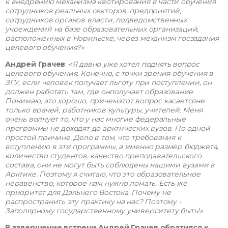
к внедрению механизма квотирования в части обучения
сотрудников реальных секторов, предприятий,
сотрудников органов власти, подведомственных
учреждений на базе образовательных организаций,
расположенных в Норильске, через механизм госзадания
целевого обучения?»
Андрей Грачев
: «
Я давно уже хотел поднять вопрос
целевого обучения. Конечно, с точки зрения обучения в
ЗГУ, если человек получает льготу при поступлении, он
должен работать там, где онполучает образование.
Понимаю, это хорошо, причемэтот вопрос касаетсяне
только врачей, работников культуры, учителей. Меня
очень волнует то, что у нас многие федеральные
программы не доходят до арктических вузов. По одной
простой причине. Дело в том, что требования к
вступлению в эти программы, а именно размер бюджета,
количество студентов, качество преподавательского
состава, они не могут быть соблюдены нашими вузами в
Арктике. Поэтому я считаю, что это образовательное
неравенство, которое нам нужно ломать. Есть же
приоритет для Дальнего Востока. Почему не
распространить эту практику на нас? Поэтому -
Заполярному государственному университету быть!»
В завершение встречи Андрей Грачев обратился к