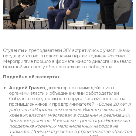
Студенты и преподаватели ЗГУ встретились с участниками
предварительного голосования партии «Единая Россия».
Мероприятие прошло в формате живого диалога и вызвало
большой интерес у образовательного сообщества.
Подробно об экспертах
Андрей Грачев
, директор по взаимодействию с
органами власти и объединениями работодателей
Сибирского федерального округа Российского союза
промышленников и предпринимателей:
«Более 20 лет я
работал в «Норильском никеле». Вместе с командой
краевых властей участвовал в создании и реализации
больших проектов. В их числе – реновация Норильска,
поддержка коренных малочисленных народов на
Таймыре. Принимал участие в строительстве объектов