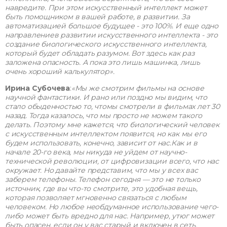
навредите. При этом искусственный интеллект может
быть помощником в вашей работе, в развитии. За
автоматизацией большое будущее - это 100%. И еще одно
направлениев развитии искусственного интеллекта - это
создание биологического искусственного интеллекта,
который будет обладать разумом. Вот здесь как раз
заложена опасность. А пока это лишь машинка, лишь
очень хороший калькулятор».
Ирина Субочева
:
«Мы же смотрим фильмы на основе
научной фантастики. И рано или поздно мы видим, что
стало обыденностью то, чтомы смотрели в фильмах лет 30
назад. Тогда казалось, что мы просто не можем такого
делать. Поэтому мне кажется, что биологический человек
с искусственным интеллектом появится, но как мы его
будем использовать, конечно, зависит от нас.Как и в
начале 20-го века, мы никуда не уйдем от научно-
технической революции, от цифровизации всего, что нас
окружает. Но давайте представим, что мы у всех вас
заберем телефоны. Телефон сегодня — это не только
источник, где вы что-то смотрите, это удобная вещь,
которая позволяет мгновенно связаться с любым
человеком. Но любое необдуманное использование чего-
либо может быть вредно для нас. Например, утюг может
быть опасен, если он у вас старый и включен в сеть.