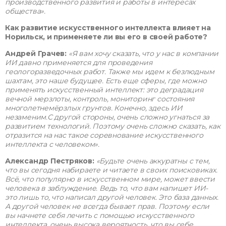
производственного развития и работы в интересах
общества».
Как развитие искусственного интеллекта влияет на
Норильск, и применяете ли вы его в своей работе?
Андрей Грачев:
«Я вам хочу сказать, что у нас в компании
ИИ давно применяется для проведения
геологоразведочных работ. Также мы идем к безлюдным
шахтам, это наше будущее. Есть еще сферы, где можно
применять искусственный интеллект: это деградация
вечной мерзлоты, контроль, мониторинг состояния
многолетнемёрзлых грунтов. Конечно, здесь ИИ
незаменим.С другой стороны, очень сложно угнаться за
развитием технологий. Поэтому очень сложно сказать, как
отразится на нас такое соревнование искусственного
интеллекта с человеком».
Александр Пестряков:
«Будьте очень аккуратны с тем,
что вы сегодня набираете и читаете в своих поисковиках.
Всё, что популярно в искусственном мире, может ввести
человека в заблуждение. Ведь то, что вам напишет ИИ-
это лишь то, что написал другой человек. Это база данных.
А другой человек не всегда бывает прав. Поэтому если
вы начнете себя лечить с помощью искусственного
интеллекта, очень высока вероятность, что вы себе