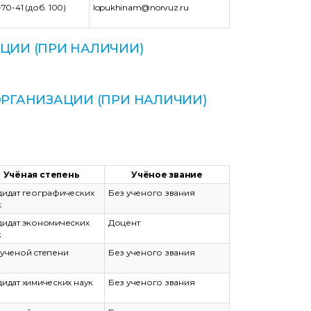
-70-41 (доб. 100)
lopukhinam@norvuz.ru
ЦИИ (ПРИ НАЛИЧИИ)
РГАНИЗАЦИИ (ПРИ НАЛИЧИИ)
Учёная степень
Учёное звание
дидат географических
Без ученого звания
к
дидат экономических
Доцент
к
 ученой степени
Без ученого звания
дидат химических наук
Без ученого звания