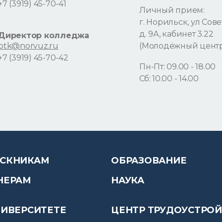
+7 (3919) 45-70-41
Личный прием:
г. Норильск, ул Сове
д. 9А, кабинет 3.22
Директор колледжа
ptk@norvuz.ru
(Молодёжный цент
+7 (3919) 45-70-42
Пн-Пт: 09.00 - 18.00
Сб: 10.00 - 14.00
СКНИКАМ
ОБРАЗОВАНИЕ
НЕРАМ
НАУКА
НИВЕРСИТЕТЕ
ЦЕНТР ТРУДОУСТРО