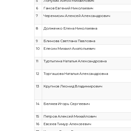
5
Лопухин Антон Михайлович
6
Гамов Евгений Николаевич
7
Черемисин Алексей Александрович
8
Долженко Елена Николаевна
9
Блинова Светлана Павловна
10
Елесин Михаил Анатольевич
11
Туртыгина Наталья Александровна
12
Торгашова Наталья Александровна
13
Крупнов Леонид Владимирович
14
Беляев Игорь Сергеевич
15
Петров Алексей Михайлович
16
Евсеев Тимур Алексеевич