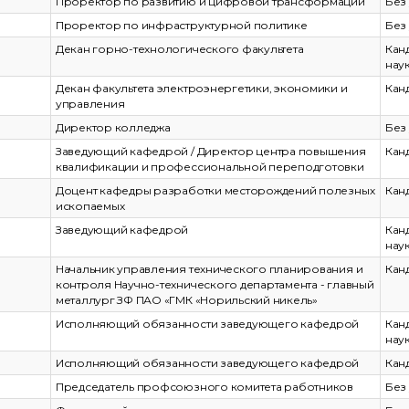
Проректор по развитию и цифровой трансформации
Без
Проректор по инфраструктурной политике
Без
Декан горно-технологического факультета
Кан
нау
Декан факультета электроэнергетики, экономики и
Кан
управления
Директор колледжа
Без
Заведующий кафедрой / Директор центра повышения
Кан
квалификации и профессиональной переподготовки
Доцент кафедры разработки месторождений полезных
Кан
ископаемых
Заведующий кафедрой
Кан
нау
Начальник управления технического планирования и
Кан
контроля Научно-технического департамента - главный
металлург ЗФ ПАО «ГМК «Норильский никель»
Исполняющий обязанности заведующего кафедрой
Кан
нау
Исполняющий обязанности заведующего кафедрой
Кан
Председатель профсоюзного комитета работников
Без