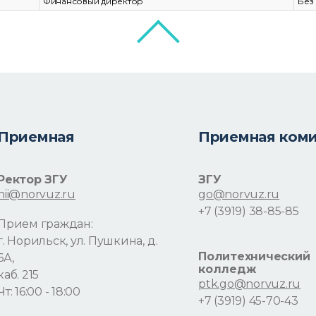
Финансовый директор
Без
Приемная
Приемная ком
Ректор ЗГУ
ЗГУ
nii@norvuz.ru
go@norvuz.ru
+7 (3919) 38-85-85
Прием граждан:
г. Норильск, ул. Пушкина, д.
Политехнический
6А,
колледж
каб. 215
ptk.go@norvuz.ru
Чт: 16:00 - 18:00
+7 (3919) 45-70-43