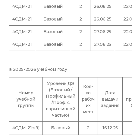
4СДМ-21
Базовый
2
26.06.25
22.06
4СДМ-21
Базовый
2
26.06.25
22.06
4СДМ-21
Базовый
2
27.06.25
22.06
4СДМ-21
Базовый
2
27.06.25
22.06
в 2025-2026 учебном году
Уровень ДЭ
Кол-
(Базовый /
Номер
во
Дата
Профильный
учебной
рабоч
выдачи
про
/Проф. с
группы
их
задания
С
вариативной
мест
частью)
4СДМ-21з(9)
Базовый
2
16.12.25
1