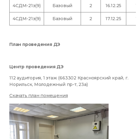
4СДМ-21з(9)
Базовый
2
16.12.25
1
4СДМ-21з(9)
Базовый
2
17.12.25
1
План проведения ДЭ
Центр проведения ДЭ
112 аудитория, 1 этаж (663302 Красноярский край, г.
Норильск, Молодежный пр-т, 23а)
Скачать план помещения