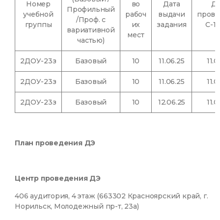
Номер
во
Дата
Да
Профильный
учебной
рабоч
выдачи
прове
/Проф. с
группы
их
задания
С-1 
вариативной
мест
частью)
2ДОУ-23з
Базовый
10
11.06.25
11.0
2ДОУ-23з
Базовый
10
11.06.25
11.0
2ДОУ-23з
Базовый
10
12.06.25
11.0
План проведения ДЭ
Центр проведения ДЭ
406 аудитория, 4 этаж (663302 Красноярский край, г.
Норильск, Молодежный пр-т, 23а)