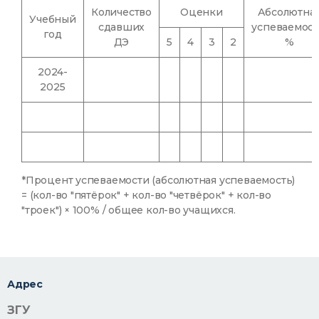
Количество
Оценки
Абсолютна
Учебный
сдавших
успеваемост
год
ДЭ
5
4
3
2
%
2024-
2025
*Процент успеваемости (абсолютная успеваемость)
= (кол-во "пятёрок" + кол-во "четвёрок" + кол-во
"троек") × 100% / общее кол-во учащихся.
Адрес
ЗГУ