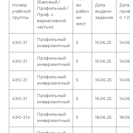
(Базовый /
Номер
во
Дата
Дата
Профильный /
учебной
рабоч
выдачи
прове
Проф. с
группы
их
задания
С-1 (П
вариативной
мест
частью)
Профильный
4ЭО-21
5
15.06.25
14.06.
инвариантный
Профильный
4ЭО-21
5
15.06.25
14.06.
инвариантный
Профильный
4ЭО-21
5
16.06.25
14.06.
инвариантный
Профильный
4ЭО-21
5
16.06.25
14.06.
инвариантный
Профильный
4ЭО-21з
5
18.06.25
18.06.
инвариантный