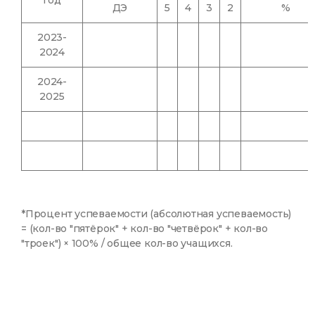
год
ДЭ
5
4
3
2
%
2023-
2024
2024-
2025
*Процент успеваемости (абсолютная успеваемость)
= (кол-во "пятёрок" + кол-во "четвёрок" + кол-во
"троек") × 100% / общее кол-во учащихся.