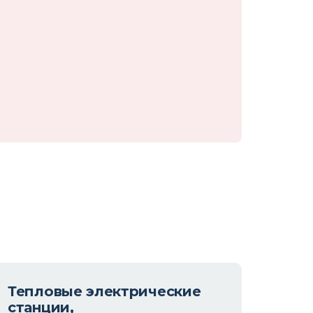
Тепловые электрические
Эксп
станции,
обс