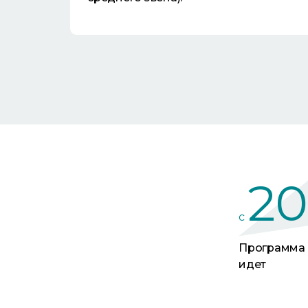
2
c
Программа
идет