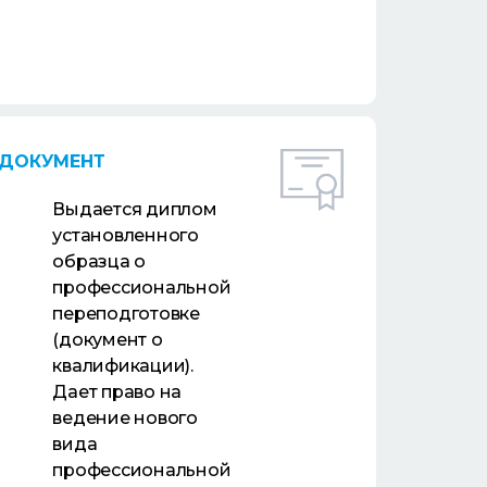
ДОКУМЕНТ
Выдается диплом
установленного
образца о
профессиональной
переподготовке
(документ о
квалификации).
Дает право на
ведение нового
вида
профессиональной