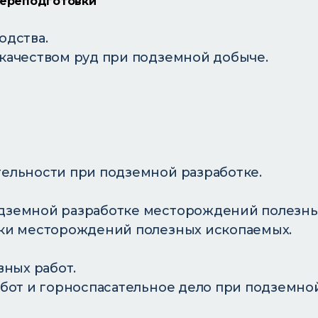
переподготовки
одства.
качеством руд при подземной добыче.
ельности при подземной разработке.
дземной разработке месторождений полезны
ки месторождений полезных ископаемых.
вных работ.
бот и горноспасательное дело при подземной