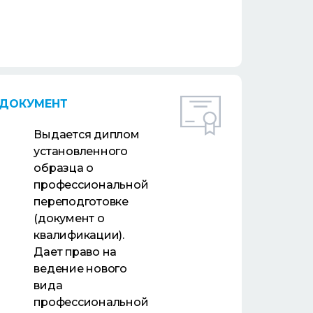
ДОКУМЕНТ
Выдается диплом
установленного
образца о
профессиональной
переподготовке
(документ о
квалификации).
Дает право на
ведение нового
вида
профессиональной