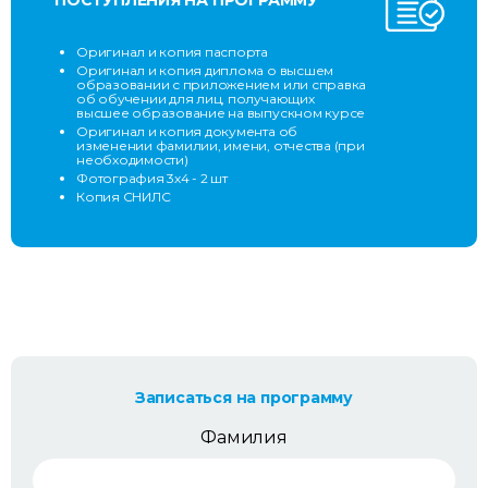
ПОСТУПЛЕНИЯ НА ПРОГРАММУ
Оригинал и копия паспорта
Оригинал и копия диплома о высшем
образовании с приложением или справка
об обучении для лиц, получающих
высшее образование на выпускном курсе
Оригинал и копия документа об
изменении фамилии, имени, отчества (при
необходимости)
Фотография 3х4 - 2 шт
Копия СНИЛС
Записаться на программу
Фамилия