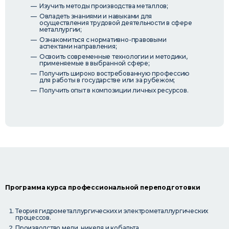
Изучить методы производства металлов;
Овладеть знаниями и навыками для
осуществления трудовой деятельности в сфере
металлургии;
Ознакомиться с нормативно-правовыми
аспектами направления;
Освоить современные технологии и методики,
применяемые в выбранной сфере;
Получить широко востребованную профессию
для работы в государстве или за рубежом;
Получить опыт в композиции личных ресурсов.
Программа курса профессиональной переподготовки
Теория гидрометаллургических и электрометаллургических
процессов.
Производство меди, никеля и кобальта.