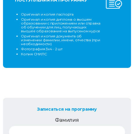
ПОСТУПЛЕНИЯ НА ПРОГРАММУ
Оригинал и копия паспорта
Оригинал и копия диплома о высшем
образовании с приложением или справка
об обучении для лиц, получающих
высшее образование на выпускном курсе
Оригинал и копия документа об
изменении фамилии, имени, отчества (при
необходимости)
Фотография 3х4 - 2 шт
Копия СНИЛС
Записаться на программу
Фамилия