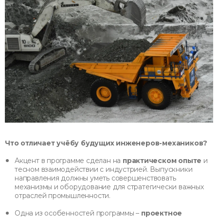
Что отличает учёбу будущих инженеров-механиков?
Акцент в программе сделан на
практическом опыте
и
тесном взаимодействии с индустрией. Выпускники
направления должны уметь совершенствовать
механизмы и оборудование для стратегически важных
отраслей промышленности.
Одна из особенностей программы –
проектное