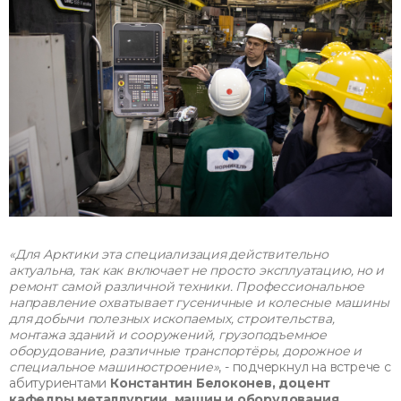
«Для Арктики эта специализация действительно
актуальна, так как включает не просто эксплуатацию, но и
ремонт самой различной техники. Профессиональное
направление охватывает гусеничные и колесные машины
для добычи полезных ископаемых, строительства,
монтажа зданий и сооружений, грузоподъемное
оборудование, различные транспортёры, дорожное и
специальное машиностроение»
, - подчеркнул на встрече с
абитуриентами
Константин Белоконев, доцент
кафедры металлургии, машин и оборудования
.