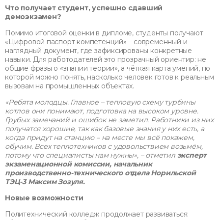
Что получает студент, успешно сдавший
демоэкзамен?
Помимо итоговой оценки в дипломе, студенты получают
«Цифровой паспорт компетенций» – современный и
наглядный документ, где зафиксированы конкретные
навыки. Для работодателей это прозрачный ориентир: не
общие фразы о «знании теории», а чёткая карта умений, по
которой можно понять, насколько человек готов к реальным
вызовам на промышленных объектах.
«Ребята молодцы. Главное – тепловую схему турбины
котлов они понимают, подготовка на высоком уровне.
Грубых замечаний и ошибок не заметил. Работники из них
получатся хорошие, так как базовые знания у них есть, а
когда придут на станцию – на месте мы всё покажем,
обучим. Всех теплотехников с удовольствием возьмём,
потому что специалисты нам нужны», – отметил
эксперт
экзаменационной комиссии, начальник
производственно-технического отдела Норильской
ТЭЦ-3 Максим Зозуля.
Новые возможности
Политехнический колледж продолжает развиваться: