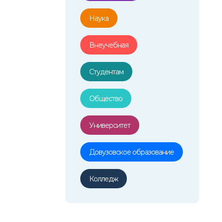
Наука
Внеучебная
Студентам
Общество
Университет
Довузовское образование
Колледж