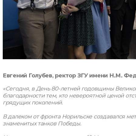
Евгений Голубев, ректор ЗГУ имени Н.М. Фе
«Сегодня, в День 80-летней годовщины Велик
благодарности тем, кто невероятной ценой отс
грядущих поколений.
В далеком от фронта Норильске создавался ме
знаменитых танков Победы.