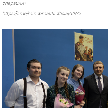
операции»
https://t.me/minobrnaukiofficial/11972