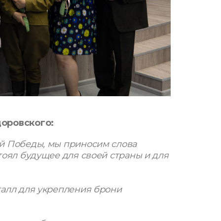
доровского:
ой Победы, мы приносим слова
тоял будущее для своей страны и для
талл для укрепления брони