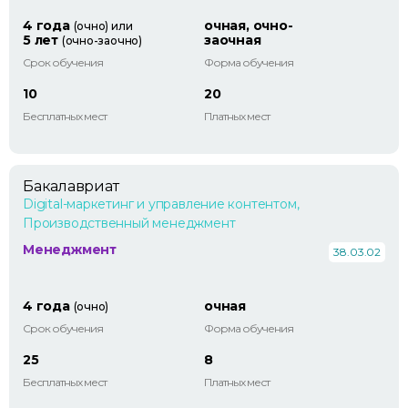
4 года
очная, очно-
(очно) или
5 лет
заочная
(очно-заочно)
Срок обучения
Форма обучения
10
20
Бесплатных мест
Платных мест
Бакалавриат
Digital-маркетинг и управление контентом,
Производственный менеджмент
Менеджмент
38.03.02
4 года
очная
(очно)
Срок обучения
Форма обучения
25
8
Бесплатных мест
Платных мест