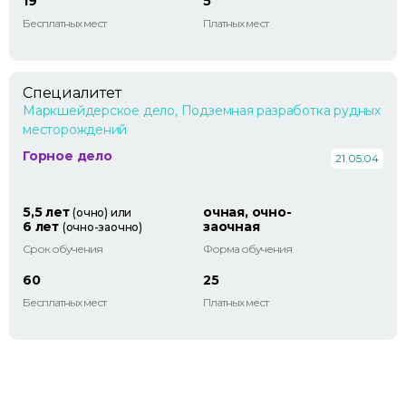
19
5
Бесплатных мест
Платных мест
Специалитет
Маркшейдерское дело, Подземная разработка рудных
месторождений
Горное дело
21.05.04
5,5 лет
очная, очно-
(очно) или
6 лет
заочная
(очно-заочно)
Срок обучения
Форма обучения
60
25
Бесплатных мест
Платных мест